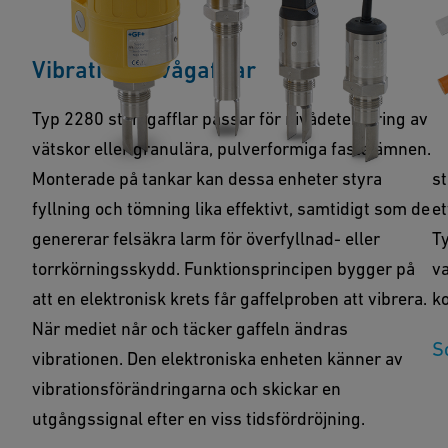
Vibrationsnivågafflar
F
Typ 2280 stämgafflar passar för nivådetektering av
D
vätskor eller granulära, pulverformiga fasta ämnen.
l
Monterade på tankar kan dessa enheter styra
st
fyllning och tömning lika effektivt, samtidigt som de
et
genererar felsäkra larm för överfyllnad- eller
Ty
torrkörningsskydd. Funktionsprincipen bygger på
va
att en elektronisk krets får gaffelproben att vibrera.
ko
När mediet når och täcker gaffeln ändras
S
vibrationen. Den elektroniska enheten känner av
vibrationsförändringarna och skickar en
utgångssignal efter en viss tidsfördröjning.