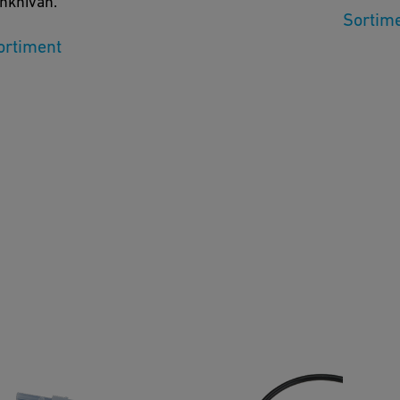
nknivån.
Sortim
ortiment