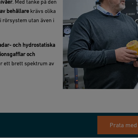
nivåer
. Med tanke på den
 av behållare
krävs olika
 i rörsystem utan även i
radar- och hydrostatiska
ionsgafflar och
r ett brett spektrum av
Prata med