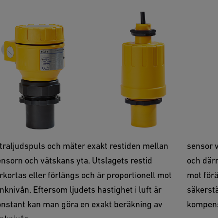
ltraljudsnivåmätning
Hydro
nna princip bygger på ultraljudets hastighet.
Montera
opmonterat avger sensorhuvudet en
toppen 
traljudspuls och mäter exakt restiden mellan
sensor v
nsorn och vätskans yta. Utslagets restid
och därm
rkortas eller förlängs och är proportionell mot
mot förä
nknivån. Eftersom ljudets hastighet i luft är
säkerstä
onstant kan man göra en exakt beräkning av
kompens