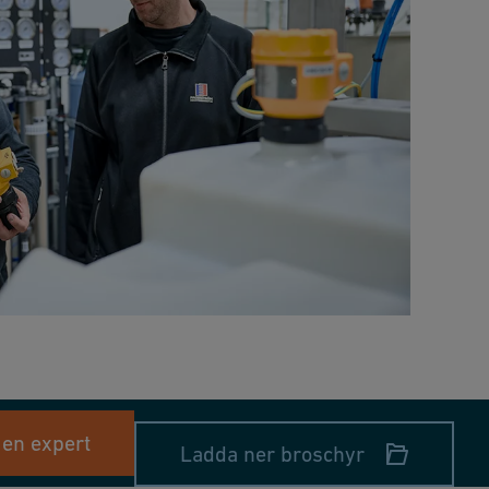
 en expert
Ladda ner broschyr