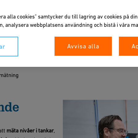
a alla cookies" samtycker du till lagring av cookies på din 
, analysera webbplatsens användning och bistå i våra ma
Avvisa alla
Ac
ar
kerställer exakt kontroll av vätskor i alla tankar
 robusta material ger våra system långsiktig
mätning
estanda.
nde
 broschyr
att
mäta nivåer i tankar
,