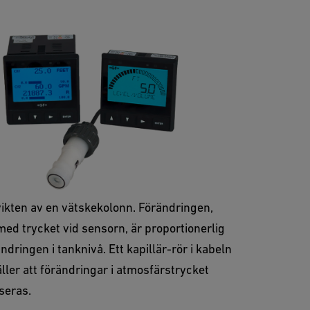
statisk
d genom tankväggen eller nedsänkt från
av tanken mäter en Signet hydrostatisk
ikten av en vätskekolonn. Förändringen,
ed trycket vid sensorn, är proportionerlig
ndringen i tanknivå. Ett kapillär-rör i kabeln
ller att förändringar i atmosfärstrycket
eras.