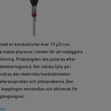
ktiva nivåbrytare
nktbrytaren bygger på
vitetsprincipen och kan användas för
 med en konduktivitet över 10 μS/cm.
 måste placeras i tanken för att möjliggöra
ktering. Problängden ska justeras efter
etekteringsnivå. När vätska fylls på i
ndras den elektriska konduktiviteten
referensproben och ytterproberna. Den
 kopplingen omvandlas och aktiveras för
tgångssignal.
ent