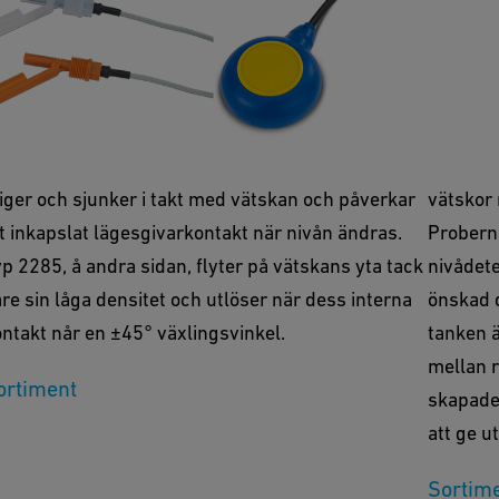
lottörbrytare
Kondu
en sidomonterade flottörbrytaren använder en
Multipu
edad plastflottör med en inbyggd magnet som
kondukti
iger och sjunker i takt med vätskan och påverkar
vätskor
t inkapslat lägesgivarkontakt när nivån ändras.
Proberna
p 2285, å andra sidan, flyter på vätskans yta tack
nivådete
re sin låga densitet och utlöser när dess interna
önskad d
ntakt når en ±45° växlingsvinkel.
tanken ä
mellan 
ortiment
skapade
att ge u
Sortim