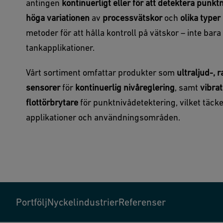
antingen
kontinuerligt eller för att detektera punkt
höga variationen
av
processvätskor
och
olika typer
metoder för att hålla kontroll på vätskor – inte bara
tankapplikationer.
Vårt sortiment omfattar produkter som
ultraljud-, 
sensorer
för
kontinuerlig nivåreglering
, samt
vibrat
flottörbrytare
för punktnivådetektering, vilket täcke
applikationer och användningsområden.
Portfölj
Nyckelindustrier
Referenser