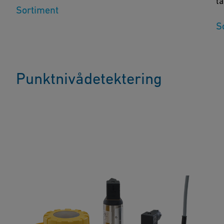
ta
Sortiment
S
Punktnivådetektering