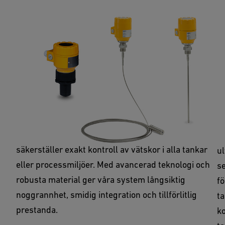
Radarbaserad kontinuerlig
U
nivåmätning
De
Vi levererar pålitliga nivåmätningslösningar som
T
säkerställer exakt kontroll av vätskor i alla tankar
ul
eller processmiljöer. Med avancerad teknologi och
se
robusta material ger våra system långsiktig
fö
noggrannhet, smidig integration och tillförlitlig
ta
prestanda.
k