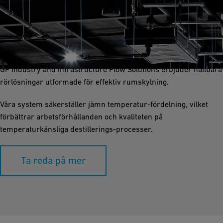
Kylning av rum
Rumskylning är avgörande för att skapa en kontrollerad miljö i
destilleriproduktion och lagringsområden.
GF Industry and Infrastructure Flow Solutions erbjuder hållbara
rörlösningar utformade för effektiv rumskylning.
Våra system säkerställer jämn temperatur-fördelning, vilket
förbättrar arbetsförhållanden och kvaliteten på
temperaturkänsliga destillerings-processer.
Ta reda på mer