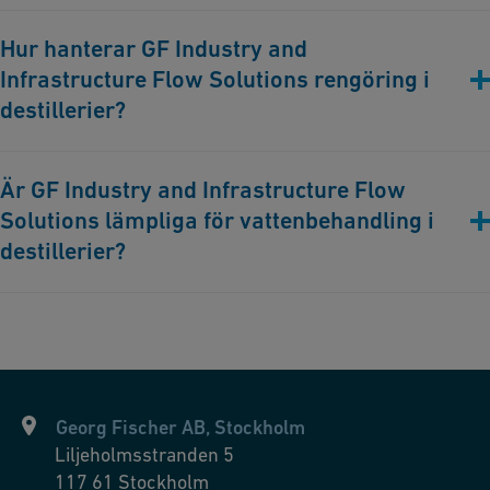
Våra lösningar säkerställer kontrollerade temperatur- och
Hur hanterar GF Industry and
fuktnivåer, vilket förbättrar åldringsprocessen och kvaliteten på
Infrastructure Flow Solutions rengöring i
spriten.
destillerier?
Vi erbjuder korrosionsfria rörlösningar som underlättar
Är GF Industry and Infrastructure Flow
noggranna rengöringsprocesser, vilket förebygger föroreningar
Solutions lämpliga för vattenbehandling i
och säkerställer strikta hygienstandarder.
destillerier?
Absolut. Våra rörsystem ger högkvalitativt vatten som är
nödvändigt för destilleringsprocessen, vilket säkerställer
konsistens och överlägsen smak i den färdiga produkten.
Georg Fischer AB, Stockholm
Liljeholmsstranden 5
117 61
Stockholm