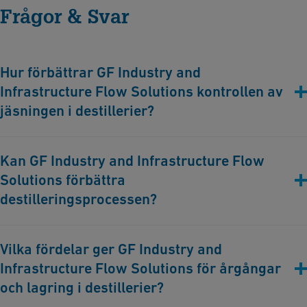
Frågor & Svar
Hur förbättrar GF Industry and
Infrastructure Flow Solutions kontrollen av
jäsningen i destillerier?
GF Industry and Infrastructure Flow Solutions erbjuder
Kan GF Industry and Infrastructure Flow
avancerade rörlösningar som ger exakta temperaturer och
Solutions förbättra
miljöförhållanden, vilket ger optimal jäsning och alkohol av hög
kvalitet.
destilleringsprocessen?
Ja, våra system ger effektiva uppvärmnings- och
Vilka fördelar ger GF Industry and
kylningslösningar under desilleringen, vilket säkerställer
Infrastructure Flow Solutions för årgångar
önskad renhet och kvalitet.
och lagring i destillerier?