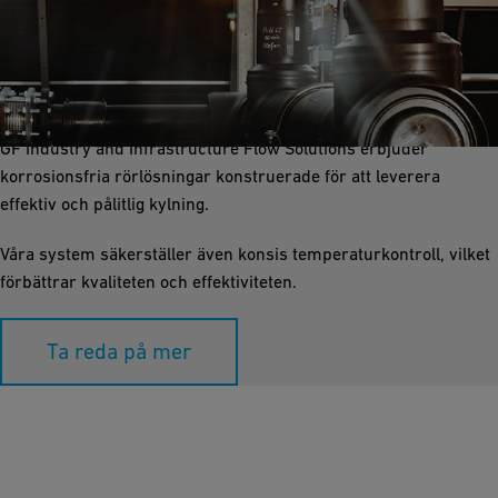
Processkylning
Processkylning är väsentlig för att hålla exakta temperaturer
under destilleringsprocessen.
GF Industry and Infrastructure Flow Solutions erbjuder
korrosionsfria rörlösningar konstruerade för att leverera
effektiv och pålitlig kylning.
Våra system säkerställer även konsis temperaturkontroll, vilket
förbättrar kvaliteten och effektiviteten.
Ta reda på mer