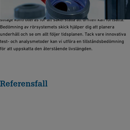
Om ett system har varit i drift i flera år behöver materialens
slitage kontrolleras för att säkerställa att driften kan fortsätta.
Bedömning av rörsystemets skick hjälper dig att planera
underhåll och se om allt följer tidsplanen. Tack vare innovativa
test- och analysmetoder kan vi utföra en tillståndsbedömning
för att uppskatta den återstående livslängden.
Referensfall