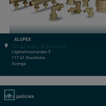
m
in
d
ALUPEX
Georg Fischer AB, Stockholm
Liljeholmsstranden 5
117 61
Stockholm
Sverige
Våra policies