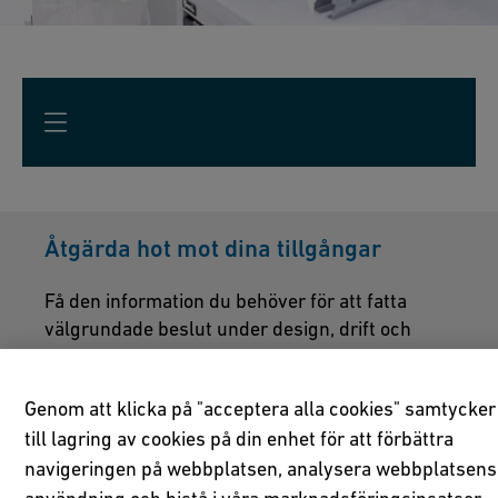
Åtgärda hot mot dina tillgångar
Få den information du behöver för att fatta
välgrundade beslut under design, drift och
underhåll av din installation.
Genom att klicka på "acceptera alla cookies" samtycker
till lagring av cookies på din enhet för att förbättra
En beprövad leverantör och ett namn
navigeringen på webbplatsen, analysera webbplatsens
du kan lita på
användning och bistå i våra marknadsföringsinsatser.