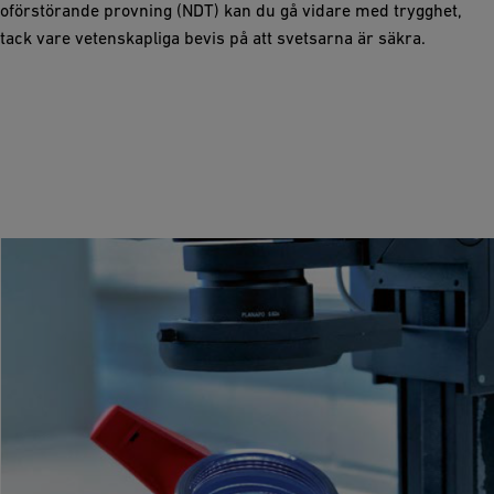
oförstörande provning (NDT) kan du gå vidare med trygghet,
tack vare vetenskapliga bevis på att svetsarna är säkra.
Bedömning av rörsystemets skick
Planera, underhålla och reparera