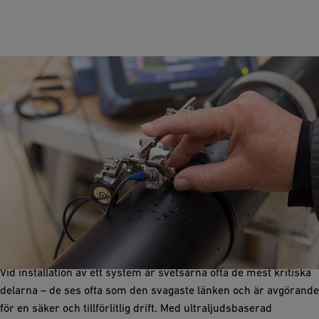
Ultraljudsbaserad oförstörande provning
(NDT)
Snabbt, säkert och beprövat
Vid installation av ett system är svetsarna ofta de mest kritiska
delarna – de ses ofta som den svagaste länken och är avgörande
för en säker och tillförlitlig drift. Med ultraljudsbaserad