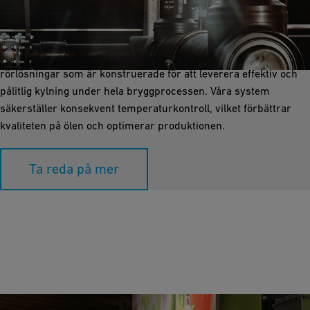
Processkylning är avgörande för att bibehålla de exakta
temperaturer som krävs under bryggning. GF Industry and
Infrastructure Flow Solutions erbjuder korrosionsfria
rörlösningar som är konstruerade för att leverera effektiv och
pålitlig kylning under hela bryggprocessen. Våra system
säkerställer konsekvent temperaturkontroll, vilket förbättrar
kvaliteten på ölen och optimerar produktionen.
Ta reda på mer