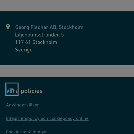
och underhållskostnader samtidigt som de säkerställer effektiv
hantering av avloppsvatten och hållbar drift, vilket
överensstämmer med miljöregler och hållbarhetsmål.
Georg Fischer AB, Stockholm
Liljeholmsstranden 5
117 61
Stockholm
Sverige
Våra policies
Användarvillkor
Integritetspolicy och cookiepolicy online
Cookie-inställningar