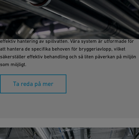
Spillvattenhantering
Spillvattenhantering är avgörande för att bryggerier ska kunna
hantera utsläpp och följa miljöregler. GF Industry and
Infrastructure Flow Solutions tillhandahåller rörlösningar för
effektiv hantering av spillvatten. Våra system är utformade för
att hantera de specifika behoven för bryggeriavlopp, vilket
säkerställer effektiv behandling och så liten påverkan på miljön
som möjligt.
Ta reda på mer