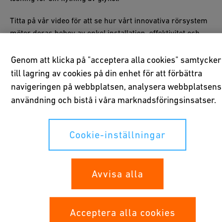
Titta på vår video för att se hur vårt innovativa rörsystem
möter deras behov av enkel installation, effektivitet och
lång livslängd på denna pittoreska plats.
Genom att klicka på "acceptera alla cookies" samtycker
till lagring av cookies på din enhet för att förbättra
navigeringen på webbplatsen, analysera webbplatsens
användning och bistå i våra marknadsföringsinsatser.
Vänligen acceptera alla cookies för att se
YouTube-videon.
Cookie-inställningar
Cookie-inställningar
Avvisa alla
Acceptera alla cookies