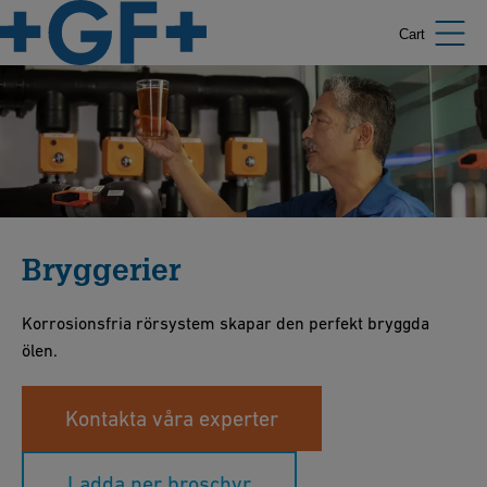
Cart
Bryggerier
Korrosionsfria rörsystem skapar den perfekt bryggda
ölen.
Kontakta våra experter
Ladda ner broschyr