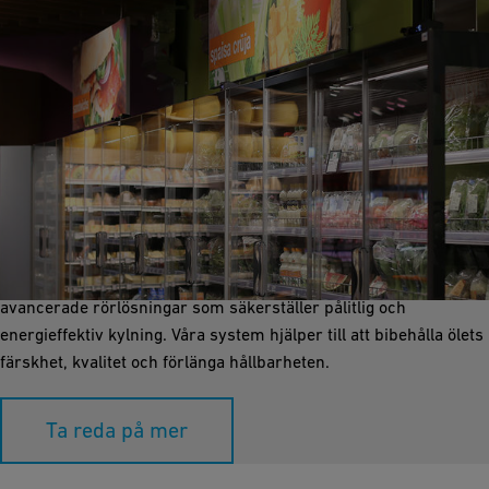
Kylning
Kylsystem är avgörande för att lagra råmaterial,
mellanprodukter och färdig öl vid optimala temperaturer. GF
Industry and Infrastructure Flow Solutions tillhandahåller
avancerade rörlösningar som säkerställer pålitlig och
energieffektiv kylning. Våra system hjälper till att bibehålla ölets
färskhet, kvalitet och förlänga hållbarheten.
Ta reda på mer