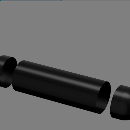
Innerledare för högt tryck i tankkomponenter
GF Industry and Infrastructure Flow Solutions är specialiserade
på högkvalitativa, högtryckstankliners för lagring vid 700 bar,
lämpliga för transportapplikationer.