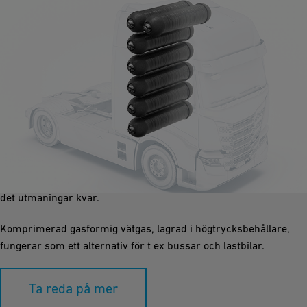
Energifylld Vätgaslagring
Vätgas, det lättaste elementet, existerar naturligt i gasform
under omgivande förhållanden, med låg energitäthet
volymmässigt. Trots fördelarna med olika lagringsmetoder finns
det utmaningar kvar.
Komprimerad gasformig vätgas, lagrad i högtrycksbehållare,
fungerar som ett alternativ för t ex bussar och lastbilar.
Ta reda på mer