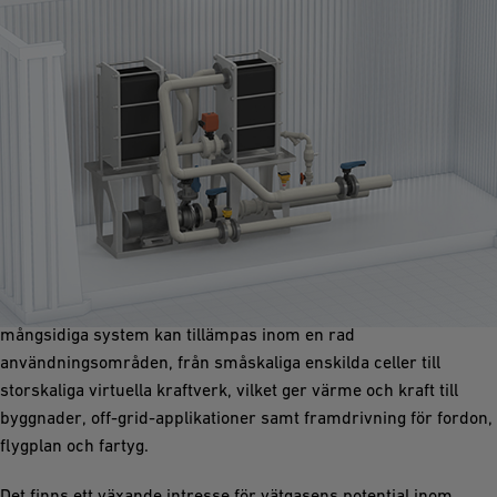
Effektiv medietransport i PEM-bränsleceller
När det kombineras med ett vätgassystem har
protonutbytemembran (PEM) bränslecellsystem kapacitet att
underlätta genereringen av miljövänlig energi. Dessa
mångsidiga system kan tillämpas inom en rad
användningsområden, från småskaliga enskilda celler till
storskaliga virtuella kraftverk, vilket ger värme och kraft till
byggnader, off-grid-applikationer samt framdrivning för fordon,
flygplan och fartyg.
Det finns ett växande intresse för vätgasens potential inom