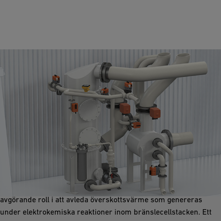
Kylkretsar i ett PEM-bränslecellsystem
Närvaron av kylöglor är av yttersta vikt inom PEM-
bränslecellsystem, eftersom de tjänar till att reglera
driftstemperaturen hos cellerna. Dessa slingor spelar en
avgörande roll i att avleda överskottsvärme som genereras
under elektrokemiska reaktioner inom bränslecellstacken. Ett