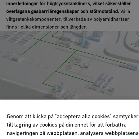
innerledningar för högtryckstankliners, vilket säkerställer
överlägsna gasbarriäregenskaper och stötmotstånd.
Våra
vätgastankskomponenter, tillverkade av polyamidhartser,
finns i olika dimensioner och längder.
Genom att klicka på "acceptera alla cookies" samtycker
till lagring av cookies på din enhet för att förbättra
navigeringen på webbplatsen, analysera webbplatsens