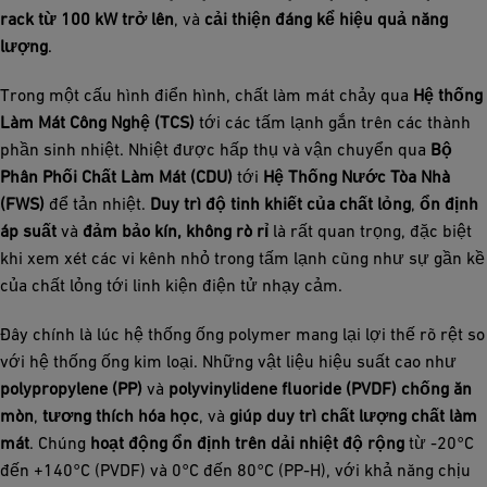
rack từ 100 kW trở lên
, và
cải thiện đáng kể hiệu quả năng
lượng
.
Trong một cấu hình điển hình, chất làm mát chảy qua
Hệ thống
Làm Mát Công Nghệ (TCS)
tới các tấm lạnh gắn trên các thành
phần sinh nhiệt. Nhiệt được hấp thụ và vận chuyển qua
Bộ
Phân Phối Chất Làm Mát (CDU)
tới
Hệ Thống Nước Tòa Nhà
(FWS)
để tản nhiệt.
Duy trì độ tinh khiết của chất lỏng
,
ổn định
áp suất
và
đảm bảo kín, không rò rỉ
là rất quan trọng, đặc biệt
khi xem xét các vi kênh nhỏ trong tấm lạnh cũng như sự gần kề
của chất lỏng tới linh kiện điện tử nhạy cảm.
Đây chính là lúc hệ thống ống polymer mang lại lợi thế rõ rệt so
với hệ thống ống kim loại. Những vật liệu hiệu suất cao như
polypropylene (PP)
và
polyvinylidene fluoride (PVDF)
chống ăn
mòn
,
tương thích hóa học
, và
giúp duy trì chất lượng chất làm
mát
. Chúng
hoạt động ổn định trên dải nhiệt độ rộng
từ -20°C
đến +140°C (PVDF) và 0°C đến 80°C (PP-H), với khả năng chịu