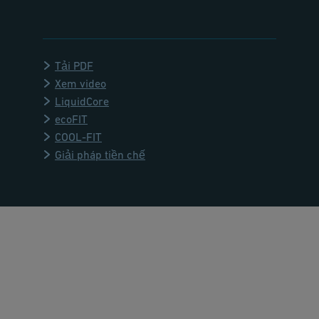
Tải PDF
Xem video
LiquidCore
ecoFIT
COOL-FIT
Giải pháp tiền chế