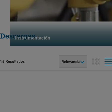
Descargas
Instrumentación
16 Resultados
Relevancia
P
r
e-