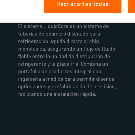
Máxima fiabilidad para el núcleo
Rechazarlas todas
del sistema
El sistema LiquidCore es un sistema de
tuberías de polímero diseñado para
refrigeración líquida directa al chip
monofásica, asegurando un flujo de fluido
fiable entre la unidad de distribución de
refrigerante y la placa fría. Combina un
portafolio de productos integral con
ingeniería a medida para permitir diseños
optimizados y prefabricación de precisión,
facilitando una instalación rápida.