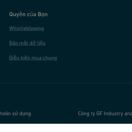
Quyền của Bạn
Whistleblowing
Bảo mật dữ liệu
Điều kiện mua chung
khoản sử dụng
Công ty GF Industry and