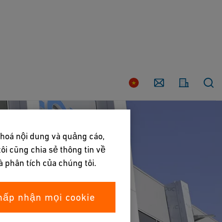
Liên
hệ
Quốc
với
gia
chúng
tôi
 hoá nội dung và quảng cáo,
ôi cũng chia sẻ thông tin về
à phân tích của chúng tôi.
hấp nhận mọi cookie