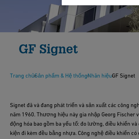
GF Signet
Hệ thống đo lường và điều khiển Signet là giải p
Trang chủ
với nước và vật liệu ăn mòn.
Sản phẩm & Hệ thống
Nhãn hiệu
GF Signet
Hiển thị sản phẩm
Signet đã và đang phát triển và sản xuất các công n
năm 1960. Thương hiệu này gia nhập Georg Fischer 
động hóa bao gồm ba yếu tố: đo lường, điều khiển và
kiện đi kèm đều bằng nhựa. Công nghệ điều khiển có