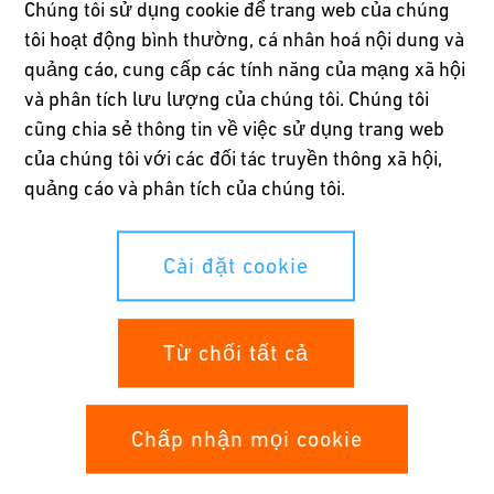
Chúng tôi sử dụng cookie để trang web của chúng
tôi hoạt động bình thường, cá nhân hoá nội dung và
Hiển thị sản phẩm
quảng cáo, cung cấp các tính năng của mạng xã hội
và phân tích lưu lượng của chúng tôi. Chúng tôi
cũng chia sẻ thông tin về việc sử dụng trang web
Còn nhiều điều khác về đường ống mà mọi người chưa rõ:
của chúng tôi với các đối tác truyền thông xã hội,
đường ống phải có khả năng chịu lực, cách âm và tất nhiên là
quảng cáo và phân tích của chúng tôi.
phải kín nước, đặc biệt là đối với đường ống nước thải. Đây
chính xác là chuyên môn của GF Hakan Plastik. Là một thành
viên của đại gia đình Georg Fischer từ năm 2013, các giải pháp
Cài đặt cookie
ống nhựa Hakan do Thổ Nhĩ Kỳ sản xuất đáp ứng những yêu
cầu cao nhất. Và không chỉ vậy: Dịch vụ, đào tạo và đào tạo nâng
cao cùng các giải pháp hệ thống cũng là một phần tạo nên
Từ chối tất cả
thương hiệu.
Chấp nhận mọi cookie