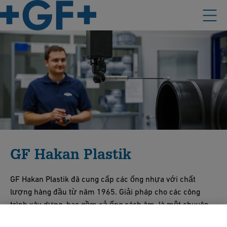
GF Hakan Plastik
GF Hakan Plastik đã cung cấp các ống nhựa với chất
lượng hàng đầu từ năm 1965. Giải pháp cho các công
trình xây dựng, bao gồm cả ống cách âm, là một chuyên
ngành đặc thù.