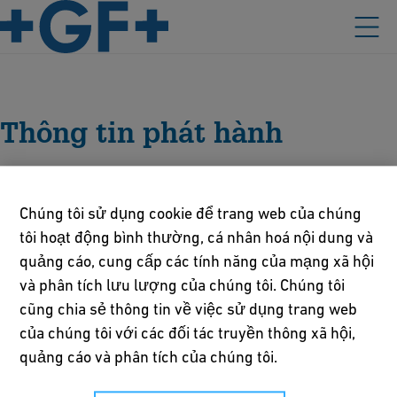
Thông tin phát hành
Đại diện: Joost Geginat, Chủ tịch Hội đồng quản trị Georg
Chúng tôi sử dụng cookie để trang web của chúng
Fischer Rohrleitungssysteme AG
tôi hoạt động bình thường, cá nhân hoá nội dung và
Đăng ký thương mại (UID) của bang Schaffhausen, Switzerland
quảng cáo, cung cấp các tính năng của mạng xã hội
số: CHE-106.776.370
và phân tích lưu lượng của chúng tôi. Chúng tôi
Mã số thuế: CHE-116.293.044 MWST
cũng chia sẻ thông tin về việc sử dụng trang web
của chúng tôi với các đối tác truyền thông xã hội,
Chịu trách nhiệm nội dung
quảng cáo và phân tích của chúng tôi.