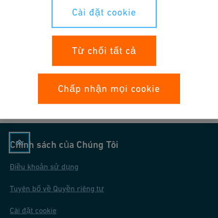
Cài đặt cookie
George Fischer Pte. Ltd, Vietnam
Representative Office
Từ chối tất cả
106 Nguyễn Văn Trỗi
700000
Ho Chi Minh
Việt Nam
Chấp nhận mọi cookie
Chính sách của Chúng Tôi
Điều khoản sử dụng
Tuyên bố về Quyền riêng tư
Cài đặt cookie