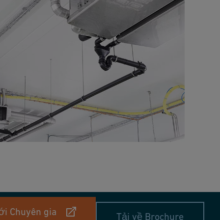
ới Chuyên gia
Tải về Brochure