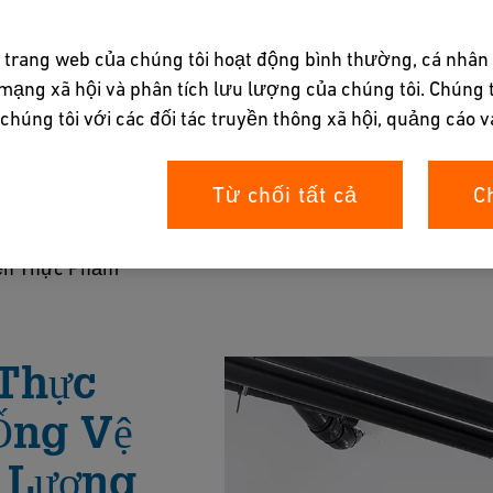
 trang web của chúng tôi hoạt động bình thường, cá nhân
mạng xã hội và phân tích lưu lượng của chúng tôi. Chúng t
húng tôi với các đối tác truyền thông xã hội, quảng cáo v
m
Từ chối tất cả
C
t kiệm năng lượng với hệ thống ống tiên tiến.
ến Thực Phẩm
Brochure
 Thực
Ống Vệ
 Lượng