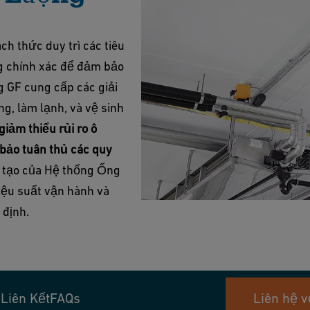
h thức duy trì các tiêu
g chính xác để đảm bảo
 GF cung cấp các giải
ng, làm lạnh, và vệ sinh
giảm thiểu rủi ro ô
bảo tuân thủ các quy
g tạo của Hệ thống Ống
iệu suất vận hành và
 định.
g
Liên Kết
FAQs
Liên hệ v