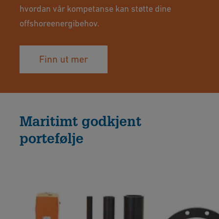
hvordan vår kompetanse kan støtte dine
offshoreenergibehov.
Finn ut mer
Maritimt godkjent
portefølje