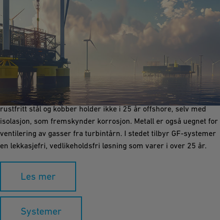
Systemer for offshore vindturbiner
Den nest vanligste årsaken til driftsstans for offshore-turbiner
er lekkasjer i kjølesystemet, med tilsvarende statistikk for
HVAC-systemer i offshore-transformatorstasjoner. Rør av
rustfritt stål og kobber holder ikke i 25 år offshore, selv med
isolasjon, som fremskynder korrosjon. Metall er også uegnet for
ventilering av gasser fra turbintårn. I stedet tilbyr GF-systemer
en lekkasjefri, vedlikeholdsfri løsning som varer i over 25 år.
Les mer
Systemer