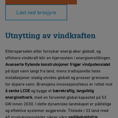
Last ned brosjyre
Utnytting av vindkraften
Etterspørselen etter fornybar energi øker globalt, og
offshore vindkraft blir en hjørnestein i energiomstillingen.
Avanserte flytende konstruksjoner
frigjør vindpotensialet
på dypt vann langt fra land, mens tradisjonelle faste
installasjoner stadig utvides globalt og presser grensene
for dypere vann. Bransjens innovasjonsfokus er rettet mot
å senke LCOE
og bygge et
bærekraftig, langsiktig
energinettverk
, med en forventet global kapasitet på 53
GW innen 2030. I dette dynamiske landskapet er pålitelige
og effektive systemer avgjørende. Tilstede i 33 land med
40 produksjonssteder sikrer våre
vedlikeholdsfrie,