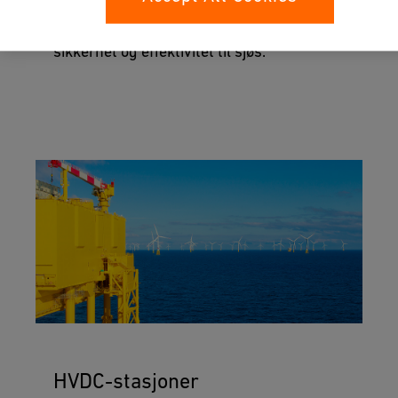
lette, korrosjons- og vedlikeholdsfrie
plast-rørsystemer med lang levetid for
sikkerhet og effektivitet til sjøs.
HVDC-stasjoner