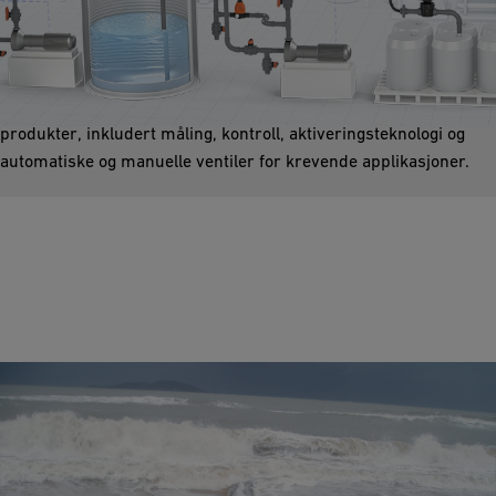
I enhver produksjons- og prosessanlegg kreves en tank for å
lagre flytende medier. GF tilbyr raske, pålitelige og sikre verktøy
for tømming av tanker. Våre rørsystemer omfatter mange
produkter, inkludert måling, kontroll, aktiveringsteknologi og
automatiske og manuelle ventiler for krevende applikasjoner.