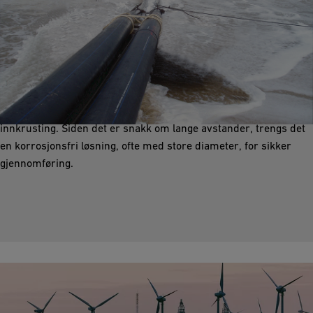
Vanninntak og utslipp
Vanninntakslinjer transporterer råvann fra kilden, elver eller
havet til lagringsområdet før behandlingen. Inhibitorer som
biocider tilsettes for å forhindre oppbygging av biofilm og
innkrusting. Siden det er snakk om lange avstander, trengs det
en korrosjonsfri løsning, ofte med store diameter, for sikker
gjennomføring.