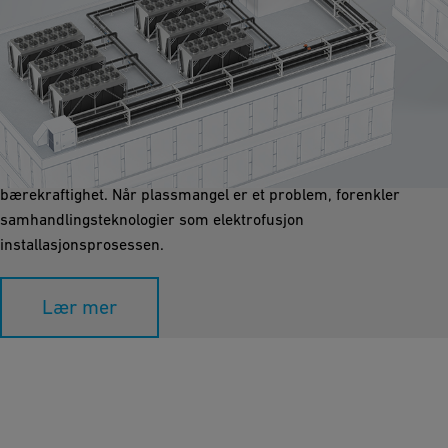
Klimaanlegg (HVAC)
Vi tilbyr høytytende rørsystemer for distribusjon av oppvarmet
og nedkjølt vann i klimatiseringsapplikasjoner. Disse systemene
oppfyller de nyeste bygningsstandardene med hensyn til
bærekraftighet. Når plassmangel er et problem, forenkler
samhandlingsteknologier som elektrofusjon
installasjonsprosessen.
Lær mer