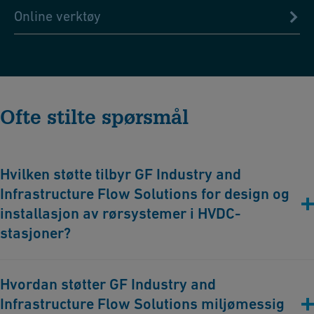
Online verktøy
Ofte stilte spørsmål
Hvilken støtte tilbyr GF Industry and
Infrastructure Flow Solutions for design og
installasjon av rørsystemer i HVDC-
stasjoner?
Vi tilbyr omfattende støtte, inkludert designkonsultasjon,
Hvordan støtter GF Industry and
opplæring på stedet, installasjonsovervåking og teknisk
Infrastructure Flow Solutions miljømessig
assistanse gjennom hele prosjektets livssyklus.