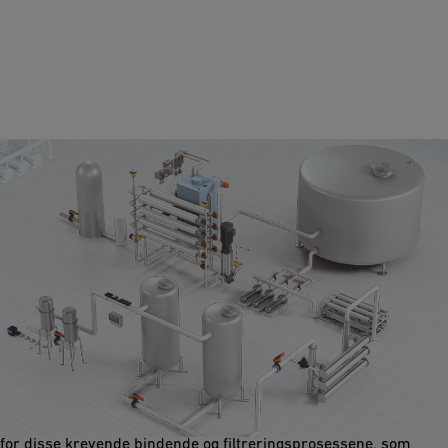
Deionisert vann
Helt kontrollerte prosesser med de høyeste renhets- og
kvalitetsstandarder krever prosessvann med spesifikke
kvaliteter på forskjellige nivåer. Vi leverer høykvalitetssystemer
for disse krevende bindende og filtreringsprosessene, som