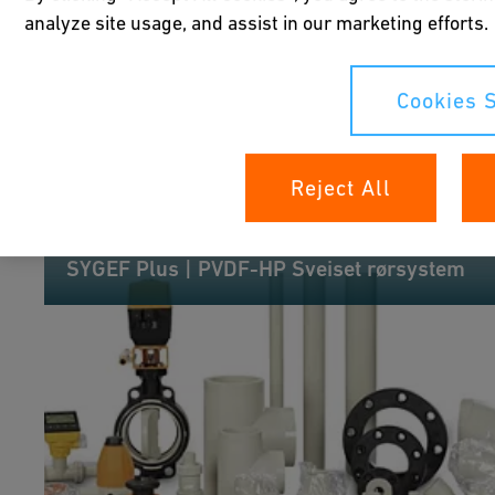
analyze site usage, and assist in our marketing efforts.
Cookies S
Reject All
SYGEF Plus | PVDF-HP Sveiset rørsystem