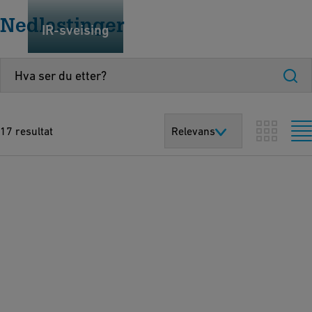
Nedlastinger
IR-sveising
17 resultat
Relevans
P
r
e-
fa
b