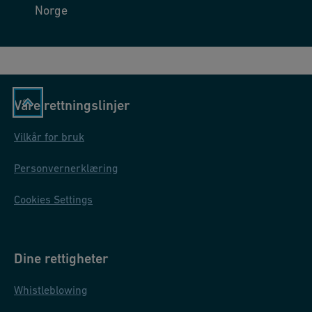
Norge
in
d
u
st
ri
Våre rettningslinjer
al
a
Vilkår for bruk
p
Personvernerklæring
pl
ic
Cookies Settings
at
io
n
Dine rettigheter
s
Whistleblowing