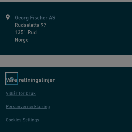
løsningen av alle mulige rørmaterialer avhengig av prosjektet.
1
Borouge Technote. (2013)
“PE vann systemer har det laveste
Georg Fischer AS
livssykluskostnad"
Rudssletta 97
1351
Rud
Norge
Våre rettningslinjer
Vilkår for bruk
Personvernerklæring
Cookies Settings