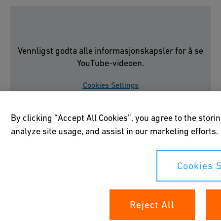
Vennligst godta alle informasjonskapsler for å se
YouTube-videoen.
Cookies Settings
By clicking “Accept All Cookies”, you agree to the stori
analyze site usage, and assist in our marketing efforts.
H2-klare energiserte
Cookies S
partnerskap
Reject All
I påvente av den pågående globale