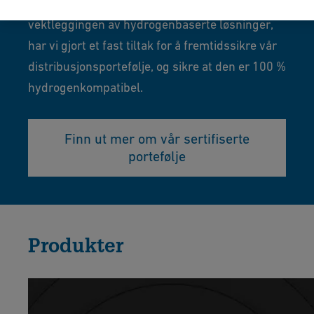
energiovergangen og den økende
vektleggingen av hydrogenbaserte løsninger,
har vi gjort et fast tiltak for å fremtidssikre vår
distribusjonsportefølje, og sikre at den er 100 %
hydrogenkompatibel.
Finn ut mer om vår sertifiserte
portefølje
Produkter