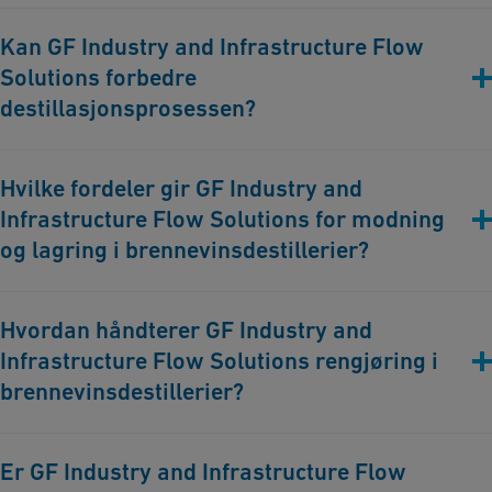
GF Industry and Infrastructure Flow Solutions tilbyr avanserte
Kan GF Industry and Infrastructure Flow
rørløsninger som opprettholder nøyaktig temperatur og
Solutions forbedre
miljøforhold, og sikrer optimal gjæring og høykvalitets
brennevin.
destillasjonsprosessen?
Ja, våre systemer gir effektive oppvarmings- og
Hvilke fordeler gir GF Industry and
kjølingsløsninger under destillasjonen, og sikrer ønsket renhet
Infrastructure Flow Solutions for modning
og kvalitet på brennevinet.
og lagring i brennevinsdestillerier?
Våre løsninger sikrer kontrollerte temperatur- og
Hvordan håndterer GF Industry and
fuktighetsnivåer, og forbedrer modningsprosessen og kvaliteten
Infrastructure Flow Solutions rengjøring i
på brennevinet.
brennevinsdestillerier?
Vi tilbyr rustfrie rørløsninger som legger til rette for grundige
Er GF Industry and Infrastructure Flow
rengjøringsprosesser, og forhindrer forurensning og sikrer