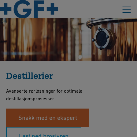
Destillerier
Avanserte rørløsninger for optimale
destillasjonsprosesser.
Snakk med en ekspert
Last ned brosjyren