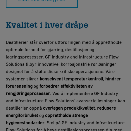
Kvalitet i hver dråpe
Destillerier står overfor utfordringen med å opprettholde
optimale forhold for gjæring, destillasjon og
lagringsprosesser. GF Industry and Infrastructure Flow
Solutions tilbyr innovative, korrosjonsfrie rørløsninger
designet for å støtte disse kritiske operasjonene. Våre
systemer sikrer
konsekvent temperaturkontroll
,
hindrer
forurensning
og
forbedrer effektiviteten av
rengjøringsprosesser
. Ved å implementere GF Industry
and Infrastructure Flow Solutions' avanserte løsninger kan
destillerier oppnå
overlegen produktkvalitet
,
redusere
energiforbruket
og
opprettholde strenge
hygienestandarder
. Stol på GF Industry and Infrastructure
Flow Solutions for å heve destillasjonsprosessen din med