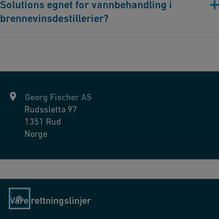
Solutions egnet for vannbehandling i
strenge hygiene standarder.
brennevinsdestillerier?
Absolutt. Våre rørløsninger gir høykvalitetsvann som er
essensielt for destillasjonsprosessen, og sikrer konsistens og
overlegen smak i det endelige produktet.
Georg Fischer AS
Rudssletta 97
1351
Rud
Norge
Våre rettningslinjer