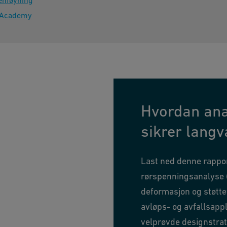
nføyning
 Academy
Hvordan ana
sikrer langv
Last ned denne rappo
rørspenningsanalyse (
deformasjon og støttefe
avløps- og avfallsappl
velprøvde designstrat