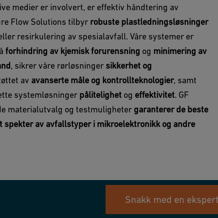
ive medier er involvert, er effektiv håndtering av
ure Flow Solutions tilbyr
robuste plastledningsløsninger
ller resirkulering av spesialavfall. Våre systemer er
på
forhindring av kjemisk forurensning
og
minimering av
and
, sikrer våre rørløsninger
sikkerhet og
tøttet av
avanserte måle
og
kontrollteknologier
, samt
lette systemløsninger
pålitelighet
og
effektivitet
. GF
de materialutvalg og testmuligheter
garanterer de beste
t spekter av avfallstyper i mikroelektronikk og andre
Snakk med en eksper