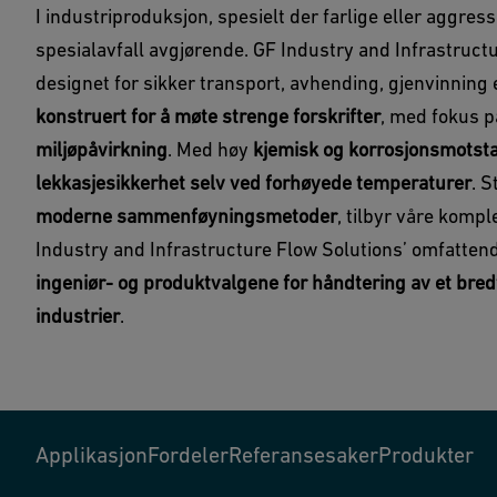
I industriproduksjon, spesielt der farlige eller aggress
spesialavfall avgjørende. GF Industry and Infrastruct
designet for sikker transport, avhending, gjenvinning e
konstruert for å møte strenge forskrifter
, med fokus 
miljøpåvirkning
. Med høy
kjemisk og korrosjonsmotst
lekkasjesikkerhet selv ved forhøyede temperaturer
. S
moderne sammenføyningsmetoder
, tilbyr våre komp
Industry and Infrastructure Flow Solutions’ omfatten
ingeniør- og produktvalgene for håndtering av et bred
industrier
.
Applikasjon
Fordeler
Referansesaker
Produkter