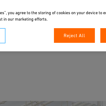
es”, you agree to the storing of cookies on your device to 
t in our marketing efforts.
v avløpsvann
Reject All
ing av avløpsvann.