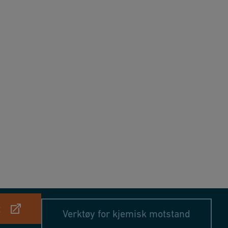
t
Verktøy for kjemisk motstand