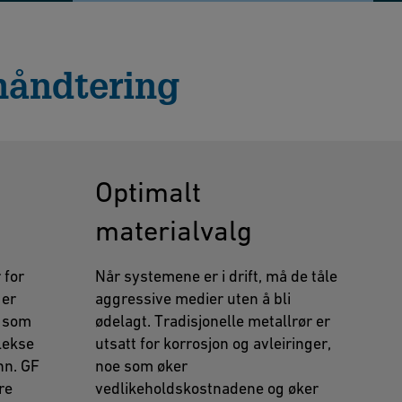
håndtering
g
Optimalt
materialvalg
 for
Når systemene er i drift, må de tåle
 er
aggressive medier uten å bli
r som
ødelagt. Tradisjonelle metallrør er
lekse
utsatt for korrosjon og avleiringer,
nn. GF
noe som øker
re
vedlikeholdskostnadene og øker