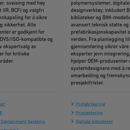
er, sveising med høy
polymersystemer, digitale
t (IR, BCF) og valgfri
designverktøy, inkludert 
nnkapsling for å sikre
biblioteker og BIM-modelle
g sikkerhet. Alle
avansert teknisk støtte og
ter er godkjent for
prefabrikasjonskapasitet 
 DVS/ISO-kompatible og
verden. Fra planlegging til
av ekspertvalg av
gjennomføring sikrer våre
r for kritiske
eksperter jevn integrering
råder.
hjelper OEM-produsenter 
systemdesignere med å r
omarbeiding og fremskyn
prosjektfrister.
mer
Prefabrikering
F
Prosjektering
 Containment Systems
Digitale biblioteker