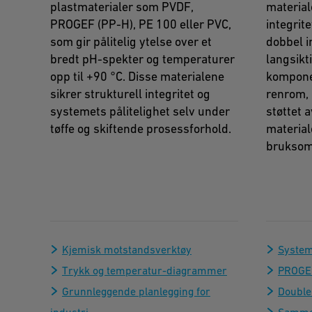
plastmaterialer som PVDF,
material
PROGEF (PP-H), PE 100 eller PVC,
integrite
som gir pålitelig ytelse over et
dobbel i
bredt pH-spekter og temperaturer
langsikti
opp til +90 °C. Disse materialene
komponen
sikrer strukturell integritet og
renrom,
systemets pålitelighet selv under
støttet 
tøffe og skiftende prosessforhold.
materiale
bruksom
Kjemisk motstandsverktøy
Syste
Trykk og temperatur-diagrammer
PROGE
Grunnleggende planlegging for
Double