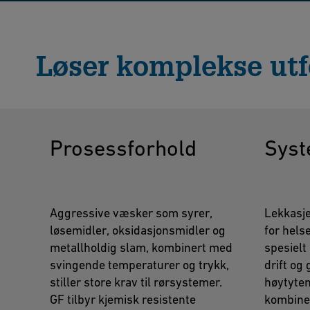
Løser komplekse ut
Prosessforhold
Syst
Aggressive væsker som syrer,
Lekkasjer
løsemidler, oksidasjonsmidler og
for hels
metallholdig slam, kombinert med
spesielt
svingende temperaturer og trykk,
drift og
stiller store krav til rørsystemer.
høytyten
GF tilbyr kjemisk resistente
kombine