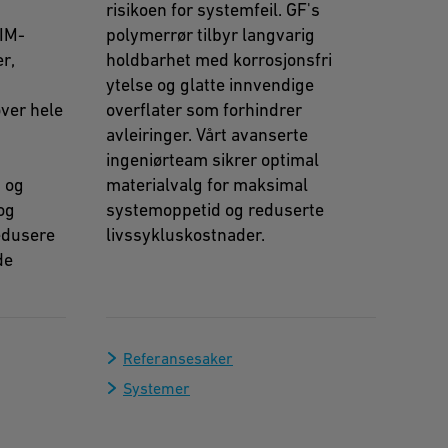
risikoen for systemfeil. GF's
BIM-
polymerrør tilbyr langvarig
r,
holdbarhet med korrosjonsfri
ytelse og glatte innvendige
over hele
overflater som forhindrer
avleiringer. Vårt avanserte
ingeniørteam sikrer optimal
, og
materialvalg for maksimal
og
systemoppetid og reduserte
edusere
livssykluskostnader.
de
Referansesaker
Systemer