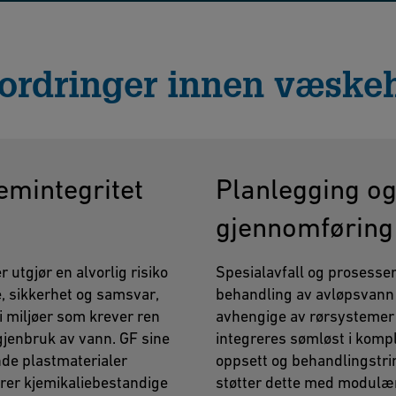
fordringer innen væske
emintegritet
Planlegging o
gjennomføring
 utgjør en alvorlig risiko
Spesialavfall og prosesser
e, sikkerhet og samsvar,
behandling av avløpsvann
 i miljøer som krever ren
avhengige av rørsysteme
 gjenbruk av vann. GF sine
integreres sømløst i komp
de plastmaterialer
oppsett og behandlingstri
rer kjemikaliebestandige
støtter dette med modulæ