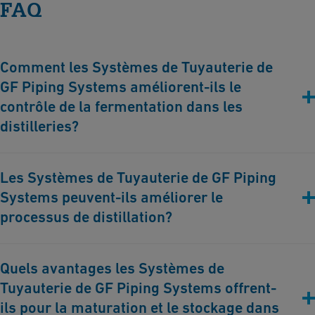
FAQ
Comment les Systèmes de Tuyauterie de
GF Piping Systems améliorent-ils le
contrôle de la fermentation dans les
distilleries?
GF Piping Systems propose des solutions de tuyauterie
Les Systèmes de Tuyauterie de GF Piping
avancées qui maintiennent une température précise et des
Systems peuvent-ils améliorer le
conditions environnementales optimales, garantissant une
fermentation optimale et des spiritueux de haute qualité.
processus de distillation?
Oui, nos systèmes fournissent des solutions de chauffage et de
Quels avantages les Systèmes de
refroidissement efficaces pendant la distillation, garantissant la
Tuyauterie de GF Piping Systems offrent-
pureté et la qualité souhaitées des spiritueux.
ils pour la maturation et le stockage dans