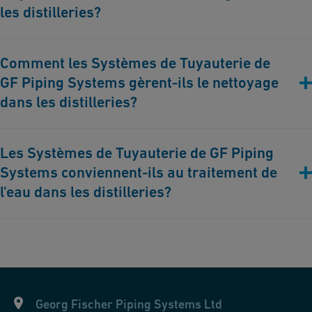
les distilleries?
Nos solutions assurent le contrôle des niveaux de température
Comment les Systèmes de Tuyauterie de
et d'humidité, améliorant le processus de maturation et la
GF Piping Systems gèrent-ils le nettoyage
qualité des spiritueux.
dans les distilleries?
Nous offrons des solutions de tuyauterie sans corrosion qui
Les Systèmes de Tuyauterie de GF Piping
facilitent les processus de nettoyage approfondis, prévenant
Systems conviennent-ils au traitement de
ainsi la contamination et garantissant le respect de normes
d'hygiène strictes.
l'eau dans les distilleries?
Absolument. Nos solutions de tuyauterie fournissent de l'eau de
haute qualité essentielle au processus de distillation,
garantissant la consistance et le goût supérieur du produit final.
Georg Fischer Piping Systems Ltd