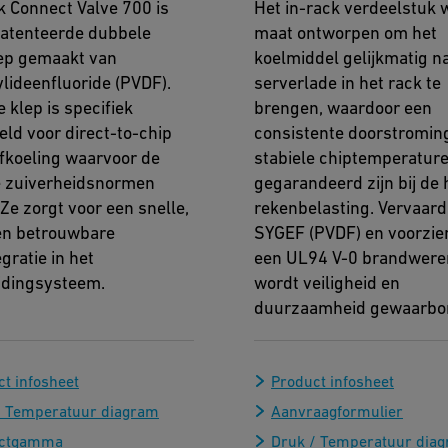
k Connect Valve 700 is
Het in-rack verdeelstuk 
atenteerde dubbele
maat ontworpen om het
ep gemaakt van
koelmiddel gelijkmatig n
ylideenfluoride (PVDF).
serverlade in het rack te
e klep is specifiek
brengen, waardoor een
eld voor direct-to-chip
consistente doorstromin
ofkoeling waarvoor de
stabiele chiptemperatur
 zuiverheidsnormen
gegarandeerd zijn bij de
Ze zorgt voor een snelle,
rekenbelasting. Vervaard
 en betrouwbare
SYGEF (PVDF) en voorzie
gratie in het
een UL94 V-0 brandwere
idingsysteem.
wordt veiligheid en
duurzaamheid gewaarbo
t infosheet
Product infosheet
/ Temperatuur diagram
Aanvraagformulier
uctgamma
Druk / Temperatuur dia