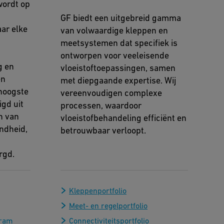
wordt op
GF biedt een uitgebreid gamma
aar elke
van volwaardige kleppen en
meetsystemen dat specifiek is
ontworpen voor veeleisende
g en
vloeistoftoepassingen, samen
en
met diepgaande expertise. Wij
 hoogste
vereenvoudigen complexe
igd uit
processen, waardoor
n van
vloeistofbehandeling efficiënt en
ndheid,
betrouwbaar verloopt.
rgd.
Kleppenportfolio
Meet- en regelportfolio
gram
Connectiviteitsportfolio