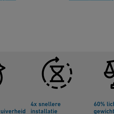
4x snellere
60% 
uiverheid
installatie
gewich