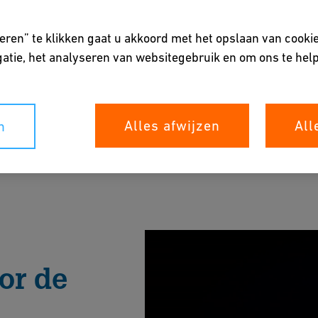
eren” te klikken gaat u akkoord met het opslaan van cooki
atie, het analyseren van websitegebruik en om ons te help
Alles afwijzen
All
n
eld voor enkel-fase direct-to-chip
ming, koelmiddelzuiverheid en energie-efficiënte
) en koudplaten.
e downloaden
or de