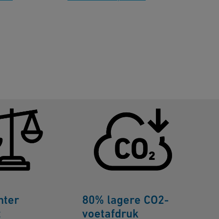
lichter
80% lagere CO2-
t
voetafdruk