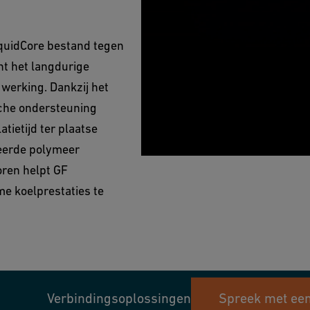
iquidCore bestand tegen
nt het langdurige
werking. Dankzij het
sche ondersteuning
tietijd ter plaatse
ceerde polymeer
oren helpt GF
e koelprestaties te
Verbindingsoplossingen
Spreek met een