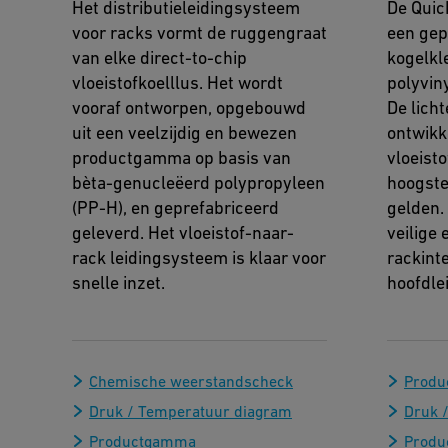
Het distributieleidingsysteem
De Quic
voor racks vormt de ruggengraat
een gep
van elke direct-to-chip
kogelkl
vloeistofkoelllus. Het wordt
polyvin
vooraf ontworpen, opgebouwd
De licht
uit een veelzijdig en bewezen
ontwikk
productgamma op basis van
vloeist
bèta-genucleëerd polypropyleen
hoogste
(PP-H), en geprefabriceerd
gelden. 
geleverd. Het vloeistof-naar-
veilige
rack leidingsysteem is klaar voor
rackinte
snelle inzet.
hoofdle
Chemische weerstandscheck
Produc
Druk / Temperatuur diagram
Druk 
Productgamma
Prod