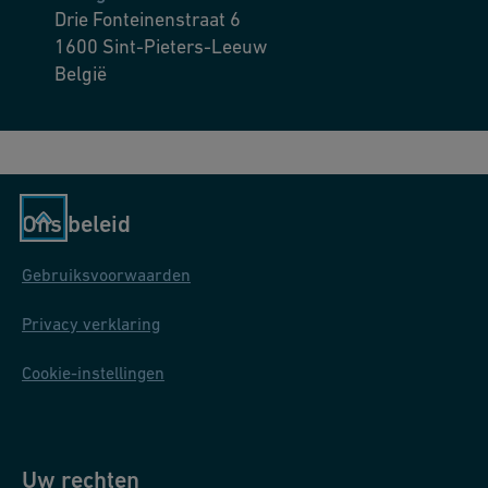
de installatie- en onderhoudskosten verlaagt. Thermoplastische
nauwkeurigere en responsievere procesaanpassingen mogelijk
Drie Fonteinenstraat 6
kleppen hebben over het algemeen gladdere oppervlakken,
zijn. Industriële Ethernet ondersteunt ook geavanceerde
1600
Sint-Pieters-Leeuw
waardoor de doorstromingscapaciteiten worden
diagnostiek en op afstand monitoring, waardoor proactief en
België
gemaximaliseerd. Deze eigenschappen verbeteren de
preventief onderhoud mogelijk is en de downtime wordt
duurzaamheid en betrouwbaarheid in veeleisende chemische
verminderd. Deze synergie tussen kleppen, actuatoren en
processen, wat leidt tot verbeterde operationele efficiëntie.
genetwerkte componenten garandeert efficiënte en flexibele
chemische productieprocessen.
Ons beleid
Gebruiksvoorwaarden
Privacy verklaring
Cookie-instellingen
Uw rechten