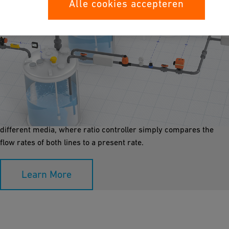
Alle cookies accepteren
Mixing Ratio Control
The mixing of chemicals using a ration controller is a safe and
highly cost effective method. Two process lines can be mixed in
a static in-line mixer. The upper and lower lines are conveying
different media, where ratio controller simply compares the
flow rates of both lines to a present rate.
Learn More