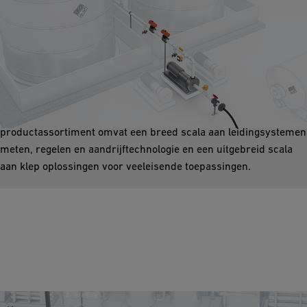
Zwavelzuur Opslagtanks
In elke productie- en verwerkingsinstallatie is een tank nodig om
vloeibare media op te slaan. We bieden snelle, betrouwbare en
veilige gereedschappen voor het vullen en legen van tanks. Het
productassortiment omvat een breed scala aan leidingsystemen
meten, regelen en aandrijftechnologie en een uitgebreid scala
aan klep oplossingen voor veeleisende toepassingen.