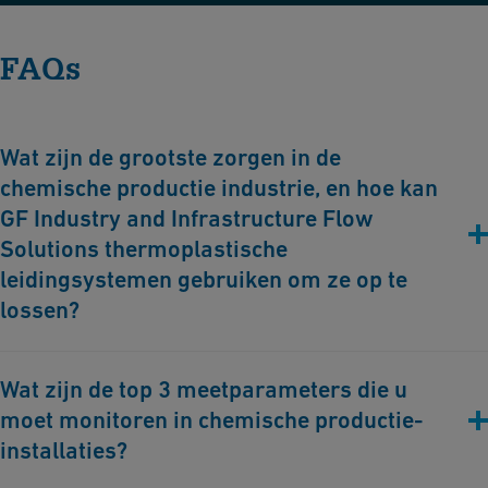
FAQs
Wat zijn de grootste zorgen in de
chemische productie industrie, en hoe kan
GF Industry and Infrastructure Flow
Solutions thermoplastische
leidingsystemen gebruiken om ze op te
lossen?
De grootste zorgen in de chemische productie-industrie
Wat zijn de top 3 meetparameters die u
omvatten corrosie, lekkage, operationele inefficiënties en
moet monitoren in chemische productie-
veiligheidsrisico's. We kunnen helpen bij het aanpakken van
deze problemen met onze thermoplastische leidingsystemen.
installaties?
Thermoplasten zijn zeer bestand tegen corrosie, waardoor