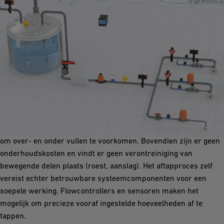
Aftapsstation
Leidingsystemen in aftapstations moeten veerkrachtig en
onderhoudsarm zijn. Met een snelle en economische vulling,
een belangrijke vereiste, kan de tweestapsafsluitfunctie helpen
om over- en onder vullen te voorkomen. Bovendien zijn er geen
onderhoudskosten en vindt er geen verontreiniging van
bewegende delen plaats (roest, aanslag). Het aftapproces zelf
vereist echter betrouwbare systeemcomponenten voor een
soepele werking. Flowcontrollers en sensoren maken het
mogelijk om precieze vooraf ingestelde hoeveelheden af te
tappen.