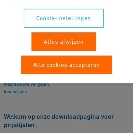
Cookie-instellingen
Password
Alles afwijzen
Log In
Alle cookies accepteren
Wachtwoord vergeten
Inschrijven
Welkom op onze downloadpagina voor
prijslijsten .