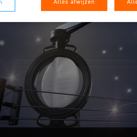
Alles afwijzen
All
n