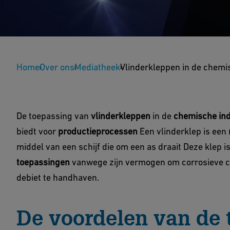
Vlinderkleppen in 
Home
Over ons
Mediatheek
Vlinderkleppen in de chemisc
industrie: Voordelen
veiligheid en efficië
De toepassing van
vlinderkleppen
in de
chemische ind
biedt voor
productieprocessen
Een vlinderklep is een
middel van een schijf die om een as draait Deze klep i
toepassingen
vanwege zijn vermogen om corrosieve c
debiet te handhaven.
De voordelen van de 