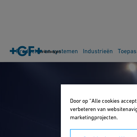
Producten en systemen
Industrieën
Toepas
Winkelwagen
Door op “Alle cookies accept
verbeteren van websitenavig
marketingprojecten.