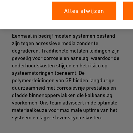
Alles afwijzen
Onderhoud op lange termijn
Eenmaal in bedrijf moeten systemen bestand
zijn tegen agressieve media zonder te
degraderen. Traditionele metalen leidingen zijn
gevoelig voor corrosie en aanslag, waardoor de
onderhoudskosten stijgen en het risico op
systeemstoringen toeneemt. De
polymeerleidingen van GF bieden langdurige
duurzaamheid met corrosievrije prestaties en
gladde binnenoppervlakken die kalkaanslag
voorkomen. Ons team adviseert in de optimale
materiaalkeuze voor maximale uptime van het
systeem en lagere levenscycluskosten.