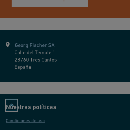
s
a
n
d
o
p
Georg Fischer SA
e
Calle del Temple 1
28760
Tres Cantos
r
España
at
o
r
s.
Nuestras políticas
Condiciones de uso