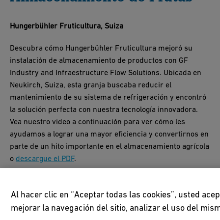
Hungerbühler Fruticultura, Suiza
Descubra cómo Hungerbühler Fruticultura mejoró su
instalación de almacenamiento de productos con GF
Industry and Infraestructure Flow Solutions. Ubicada en
Neukirch, Suiza, esta granja buscaba reducir el
mantenimiento de su sistema de refrigeración y encontró
la solución perfecta con nuestra tecnología innovadora.
Vea nuestro video a continuación para ver cómo les
ayudamos a lograr una mayor eficiencia y convertirnos en
parte de un hito importante en el almacenamiento agrícola
o
descargue el PDF
.
Al hacer clic en “Aceptar todas las cookies”, usted ace
mejorar la navegación del sitio, analizar el uso del mi