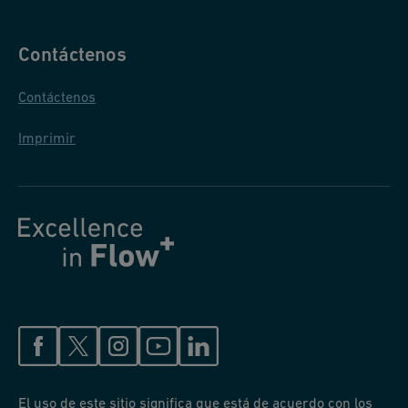
tiempo real para mantener la estabilidad y calidad del proceso.
Establece procedimientos rigurosos de control de calidad,
incluyendo inspecciones regulares y pruebas de las superficies
Contáctenos
tratadas.
Contáctenos
4. Preparación de Superficies
Imprimir
Limpia y prepara adecuadamente las superficies para eliminar
contaminantes que pueden afectar la calidad del tratamiento.
Pueden ser necesarios pasos adicionales de acondicionamiento
como el grabado, arenado o pulido. Inspecciona los sustratos
minuciosamente antes del tratamiento para abordar cualquier
defecto o irregularidad.
5. Consideraciones de Coste y Eficiencia
Evalúa los costes de materiales y productos químicos,
buscando optimización. Reduce el consumo de energía
El uso de este sitio significa que está de acuerdo con los