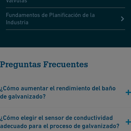
Válvulas
Fundamentos de Planificación de la
Industria
Preguntas Frecuentes
¿Cómo aumentar el rendimiento del baño
de galvanizado?
Aumentar el rendimiento de un baño de galvanizado implica
¿Cómo elegir el sensor de conductividad
optimizar diversos parámetros y condiciones para mejorar la
adecuado para el proceso de galvanizado?
eficiencia y calidad del proceso de galvanoplastia. Una