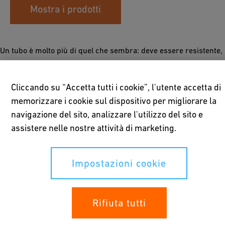
Mostra i prodotti
Un tubo è molto più di quel che sembra: deve essere resistente,
isolato acusticamente e, naturalmente, impermeabile all'acqua,
soprattutto quando parliamo dei condotti fognari. E questa è
Cliccando su “Accetta tutti i cookie”, l'utente accetta di
esattamente la specialità di GF Hakan Plastik. Entrata a far parte
memorizzare i cookie sul dispositivo per migliorare la
della famiglia Georg Fischer nel 2013, l'azienda turca produce
tubi in plastica che soddisfano i requisiti più severi. Ma non solo
navigazione del sito, analizzare l'utilizzo del sito e
questo: il portafoglio del marchio comprende anche servizi,
assistere nelle nostre attività di marketing.
formazione, corsi di aggiornamento, nonchè soluzioni di
sistema.
Impostazioni cookie
Rifiuta tutti