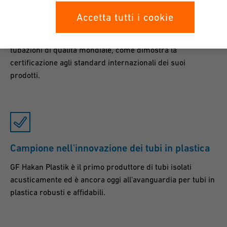
Accetta tutti i cookie
Qualità di livello mondiale
GF Hakan Plastik è un'azienda globale in grado di produrre
tubazioni di qualità mondiale, come dimostra la
certificazione agli standard internazionali dei suoi
prodotti.
Campione nell'innovazione dei tubi in plastica
GF Hakan Plastik è il primo produttore di tubi isolati
acusticamente ed è ancora oggi all'avanguardia per tubi in
plastica robusti e affidabili.