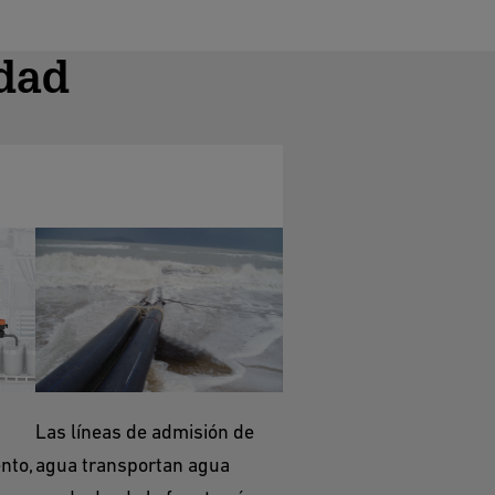
idad
Admisión y Desagüe
de Agua
Las líneas de admisión de
nto,
agua transportan agua