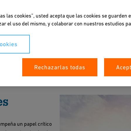
das las cookies”, usted acepta que las cookies se guarden 
lizar el uso del mismo, y colaborar con nuestros estudios p
ricidad
cookies
or seguridad y eficiencia operativa.
Rechazarlas todas
Acept
e para Actualizaciones
es
empeña un papel crítico