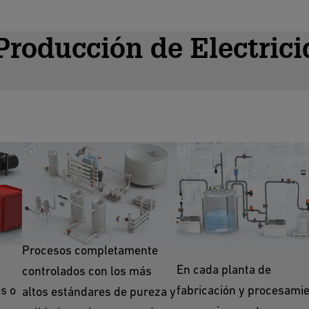
Producción de Electric
Agua Desionizada
Tanques de
Almacenamiento
Procesos completamente
En cada planta de
controlados con los más
s o
fabricación y procesamie
altos estándares de pureza y