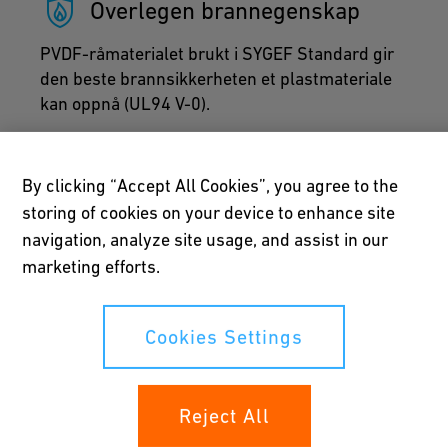
Overlegen brannegenskap
PVDF-råmaterialet brukt i SYGEF Standard gir
den beste brannsikkerheten et plastmateriale
kan oppnå (UL94 V-0).
By clicking “Accept All Cookies”, you agree to the
storing of cookies on your device to enhance site
navigation, analyze site usage, and assist in our
Skreddersydd sveising
marketing efforts.
SYGEF Standard-produktene er utviklet for å
sammenføyes med GFs spesialutviklede
Cookies Settings
sveiseteknologier. Den optimale
sammenføyningsteknologien er tilgjengelig for
enhver applikasjon og dens krav til plass,
Reject All
installasjonstid og kvalitetskrav.