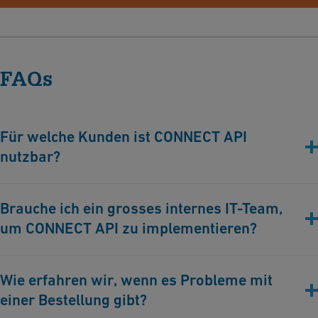
FAQs
Für welche Kunden ist CONNECT API
nutzbar?
Wir empfehlen CONNECT API, wenn Sie über ein ERP-System in
Brauche ich ein grosses internes IT-Team,
Ihrem Unternehmen verfügen, regelmässig Bestellungen mit
um CONNECT API zu implementieren?
ungefähr 500 Bestellpositionen pro Jahr abwickeln und Ihre
Prozesse effizienter gestalten möchten.
Nach unserer Erfahrung
,
ist die Implementierung günstiger und
Wie erfahren wir, wenn es Probleme mit
schneller, wenn Ihre IT-Abteilung intern ist, im Vergleich zu
einer Bestellung gibt?
einem externen IT-Dienstleister, aber die Implementierung der
API ist in beiden Fällen problemlos möglich.