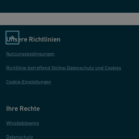
n
2
e
0
n
2
z
5
u
Unsere Richtlinien
E
C
N
O
Nutzungsbedingungen
H
N
Q
Richtlinie betreffend Online-Datenschutz und Cookies
N
E
Cookie-Einstellungen
C
T
A
Ihre Rechte
PI
-
Whistleblowing
A
Datenschutz