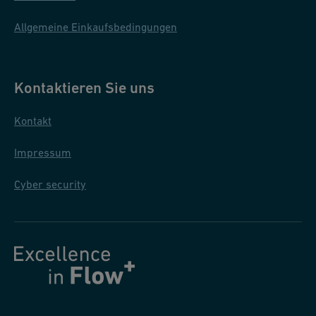
N
N
Allgemeine Einkaufsbedingungen
E
X
2
Kontaktieren Sie uns
0
2
Kontakt
5
Impressum
D
E
Cyber security
H
Q