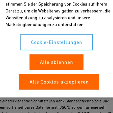
echten Mehrwert schafft.
stimmen Sie der Speicherung von Cookies auf Ihrem
Gerät zu, um die Websitenavigation zu verbessern, die
Websitenutzung zu analysieren und unsere
Marketingbemühungen zu unterstützen.
Keine doppelte Auftragserfassung
Ein-Klick-Bestellübermittlung direkt aus Ihrem ERP, wodurch
Cookie-Einstellungen
Fehler und Medienbrüche im Beschaffungsprozess eliminiert
werden. Zudem erhalten Sie automatisch aktualisierte
Lieferinformationen direkt in Ihrem ERP zur schnellen und
Alle ablehnen
einfachen Sendungsverfolgung.
Alle Cookies akzeptieren
Schnelle & einfache Implementierung
Selbsterklärende Schnittstellen dank Standardtechnologie und
ein vorhersehbares Datenformat (JSON) sorgen für eine sehr