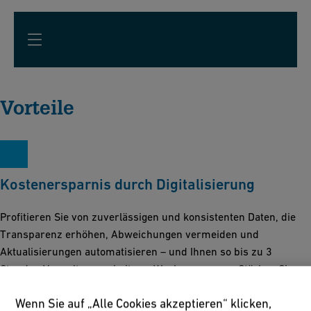
Vorteile
Kostenersparnis durch Digitalisierung
Profitieren Sie von zuverlässigen und konsistenten Daten, die
Transparenz erhöhen, Abweichungen vermeiden und
Aktualisierungen automatisieren – und Ihnen so bis zu 3
Stunden Verwaltungsarbeit pro Woche ersparen. Stärken Sie
Ihre interne Zusammenarbeit, reagieren Sie schneller auf
Wenn Sie auf „Alle Cookies akzeptieren“ klicken,
Kundenanfragen und konzentrieren Sie sich auf das, was