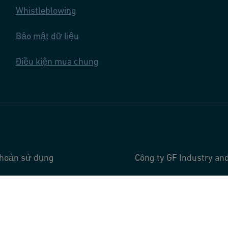
Whistleblowing
Bảo mật dữ liệu
Điều kiện mua chung
khoản sử dụng
Công ty GF Industry and