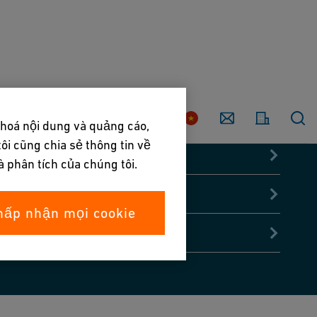
Liên
hệ
Quốc
với
gia
 hoá nội dung và quảng cáo,
chúng
ôi cũng chia sẻ thông tin về
tôi
à phân tích của chúng tôi.
hấp nhận mọi cookie