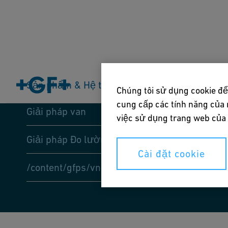
Sản phẩm & Hệ thống
Công nghiệp
Ứng d
Chúng tôi sử dụng cookie để
cung cấp các tính năng của 
Giải pháp van
việc sử dụng trang web của c
Giải pháp Đo lường
Cài đặt cookie
/content/gfps/vn/vi-vn/products-solutions/sol