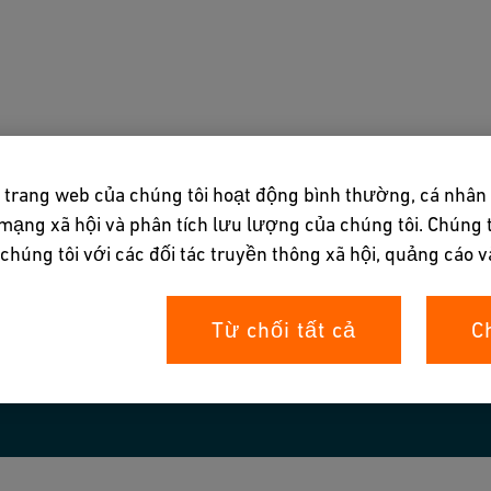
ụng
Tải về & công cụ
Về chúng tôi
 trang web của chúng tôi hoạt động bình thường, cá nhân
mạng xã hội và phân tích lưu lượng của chúng tôi. Chúng t
húng tôi với các đối tác truyền thông xã hội, quảng cáo v
Từ chối tất cả
C
utions/jointing-solutions