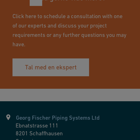
al
p
Click here to schedule a consultation with one
r
of our experts and discuss your project
o
requirements or any further questions you may
c
have.
e
s
s
Tal med en ekspert
in
d
u
st
r
y.
Georg Fischer Piping Systems Ltd
Ebnatstrasse 111
8201
Schaffhausen