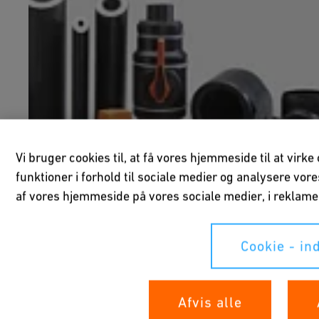
Vi bruger cookies til, at få vores hjemmeside til at virk
funktioner i forhold til sociale medier og analysere vor
af vores hjemmeside på vores sociale medier, i reklam
Cookie - ind
COOL-FIT 4.0 | Præisoleret Rørsystem
Afvis alle