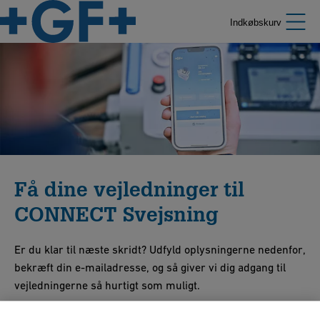
Indkøbskurv
Få dine vejledninger til
CONNECT Svejsning
Er du klar til næste skridt? Udfyld oplysningerne nedenfor,
bekræft din e-mailadresse, og så giver vi dig adgang til
vejledningerne så hurtigt som muligt.