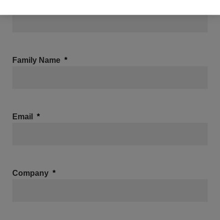
First Name
Family Name
Email
Company