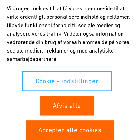
Vi bruger cookies til, at få vores hjemmeside til at
Ved at indsende denne formular vil du modtage en e-mail fra os,
hvor vi beder dig bekræfte din e-mailadresse, før du kan få
virke ordentligt, personalisere indhold og reklamer,
adgang til dine vejledninger.
tilbyde funktioner i forhold til sociale medier og
analysere vores traffik. Vi deler også information
vedrørende din brug af vores hjemmeside på vores
sociale medier, i reklamer og med analytiske
samarbejdspartnere.
Cookie - indstillinger
Afvis alle
Please fill all mandatory fields marked with *
Accepter alle cookies