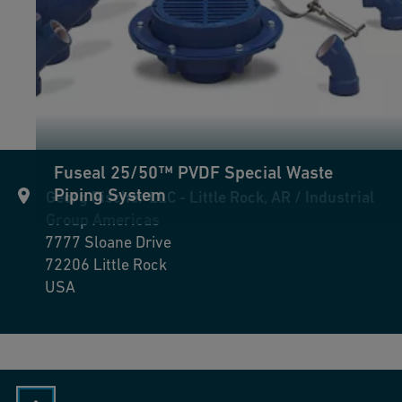
Fuseal 25/50™ PVDF Special Waste
Piping System
Georg Fischer LLC - Little Rock, AR / Industrial
Group Americas
7777 Sloane Drive
72206
Little Rock
USA