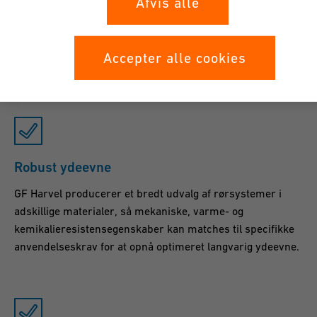
Afvis alle
produceret efter de højeste kvalitetsstandarder i
industrien for at give år, endda årtier, af problemfri
service, der holder vedligeholdelsesomkostningerne på et
Accepter alle cookies
minimum.
Robust ydeevne
GF Harvel producerer et bredt udvalg af rørsystemer i
adskillige materialer, så mekaniske, varme- og
kemikalieresistensegenskaber kan matches til specifikke
anvendelseskrav for at opnå optimeret langvarig ydeevne.