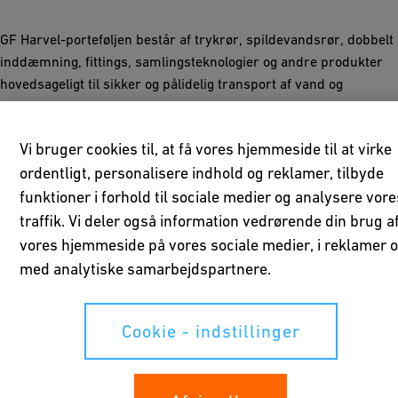
GF Harvel-porteføljen består af trykrør, spildevandsrør, dobbelt
inddæmning, fittings, samlingsteknologier og andre produkter
hovedsageligt til sikker og pålidelig transport af vand og
korroderende medier. Byggematerialer omfatter PVC, CPVC, PP
og PVDF med systemer, der opfylder alle relevante standarder
Vi bruger cookies til, at få vores hjemmeside til at virke
og godkender til bred anvendelse på tværs af alle industrielle,
ordentligt, personalisere indhold og reklamer, tilbyde
kommercielle, kommunale, institutionelle og maritime
markeder.
funktioner i forhold til sociale medier og analysere vore
traffik. Vi deler også information vedrørende din brug a
vores hjemmeside på vores sociale medier, i reklamer 
med analytiske samarbejdspartnere.
Cookie - indstillinger
Kvalitet der er til at stole på
Termoplastiske rørsystemer fra GF Harvel er designet og