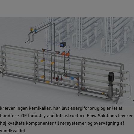
Omvendt osmose
Omvendt osmose-teknologi filtrerer forurenet vand gennem en
højtryks-semipermeabel membran og fjerner næsten alle
forurenende stoffer som mineraler, bakterier og partikler. Det
kræver ingen kemikalier, har lavt energiforbrug og er let at
håndtere. GF Industry and Infrastructure Flow Solutions leverer
høj kvalitets komponenter til rørsystemer og overvågning af
vandkvalitet.