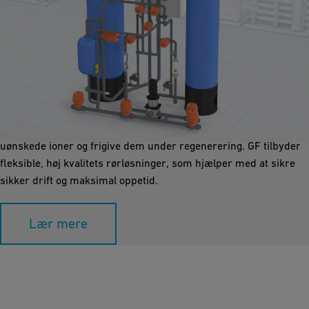
Ionbytning
Demineraliseringsenheder som deionisering hjælper med at
sikre produktionen af rent, høj kvalitetsprocesvand i industrielle
miljøer. Ionbyttere bruger syntetiske resinkugler til at absorbere
uønskede ioner og frigive dem under regenerering. GF tilbyder
fleksible, høj kvalitets rørløsninger, som hjælper med at sikre
sikker drift og maksimal oppetid.
Lær mere