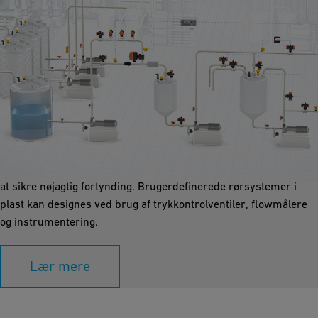
Dosering / fortynding
At fortynde kemikalier med præcision kræver specialiserede
arbejdsgange, især for aggressive stoffer. Vi doserer
koncentrerede kemikalier in-line eller via statiske blandere for
at sikre nøjagtig fortynding. Brugerdefinerede rørsystemer i
plast kan designes ved brug af trykkontrolventiler, flowmålere
og instrumentering.
Lær mere