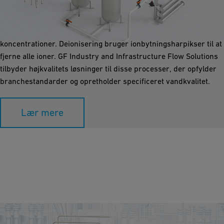
Fremstillingsprocesser kræver high-purity procesvand, såsom
deioniseret eller UPW vand. At sikre konsekvent kvalitet
indebærer præcis kontrol af vandegenskaber og
koncentrationer. Deionisering bruger ionbytningsharpikser til at
fjerne alle ioner. GF Industry and Infrastructure Flow Solutions
tilbyder højkvalitets løsninger til disse processer, der opfylder
branchestandarder og opretholder specificeret vandkvalitet.
Lær mere