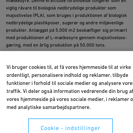
mælkesyre. Denne kraftfulde forbindelse fungerer som en
vigtig råvare til biologisk nedbrydelige produkter som
majsstivelse (PLA), som bruges i produktionen af biologisk
nedbrydelige plastikposer, sugerør og andre miljøvenlige
produkter. Anlægget på 5.000 m2 beskæftiger sig primært
med produktionen af L-mælkesyre gennem majsstivelses-
gæring, med en årlig produktion på 50.000 tons.
Se den fulde video
Vi bruger cookies til, at få vores hjemmeside til at virke
ordentligt, personalisere indhold og reklamer, tilbyde
funktioner i forhold til sociale medier og analysere vore
traffik. Vi deler også information vedrørende din brug a
vores hjemmeside på vores sociale medier, i reklamer 
Accepter venligst alle cookies for at se YouTube-
med analytiske samarbejdspartnere.
videoen.
Cookie - indstillinger
Cookie - indstillinger