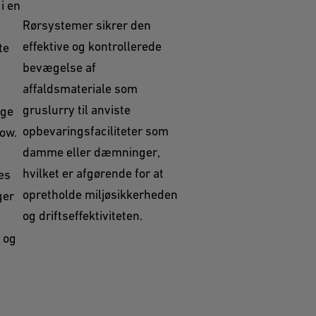
i en
Rørsystemer sikrer den
effektive og kontrollerede
te
bevægelse af
affaldsmateriale som
gruslurry til anviste
gge
opbevaringsfaciliteter som
ow.
damme eller dæmninger,
hvilket er afgørende for at
es
opretholde miljøsikkerheden
ger
og driftseffektiviteten.
 og