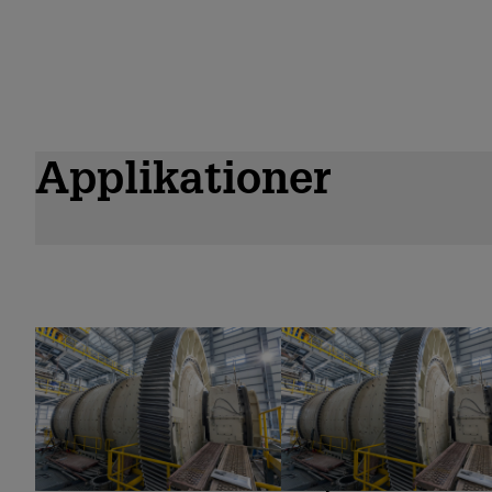
Applikationer
Maling
Flotation og
fortykkelse