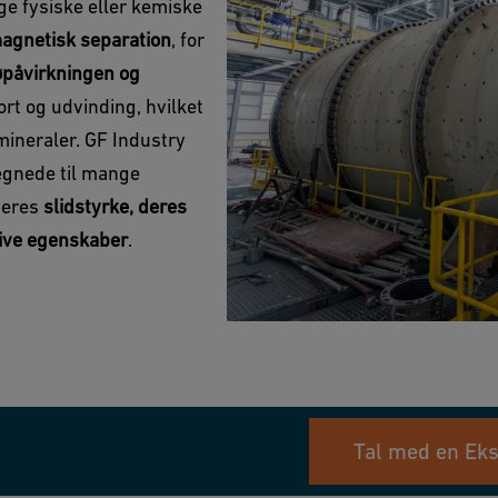
ige fysiske eller kemiske
 magnetisk separation
, for
øpåvirkningen og
rt og udvinding, hvilket
ineraler. GF Industry
legnede til mange
deres
slidstyrke, deres
sive egenskaber
.
Tal med en Eks