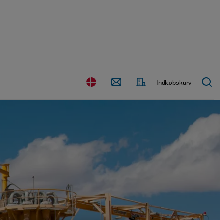
Kontakt
Land
Indkøbskurv
os