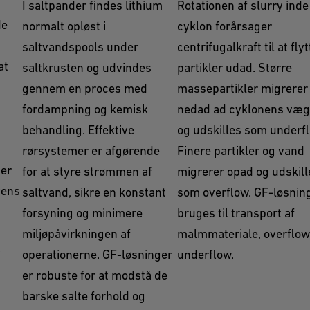
I saltpander findes lithium
Rotationen af slurry inde 
de
normalt opløst i
cyklon forårsager
saltvandspools under
centrifugalkraft til at flyt
at
saltkrusten og udvindes
partikler udad. Større
gennem en proces med
massepartikler migrerer
fordampning og kemisk
nedad ad cyklonens væ
behandling. Effektive
og udskilles som underfl
rørsystemer er afgørende
Finere partikler og vand
mer
for at styre strømmen af
migrerer opad og udskill
yens
saltvand, sikre en konstant
som overflow. GF-løsnin
forsyning og minimere
bruges til transport af
miljøpåvirkningen af
malmmateriale, overflow
operationerne. GF-løsninger
underflow.
er robuste for at modstå de
barske salte forhold og