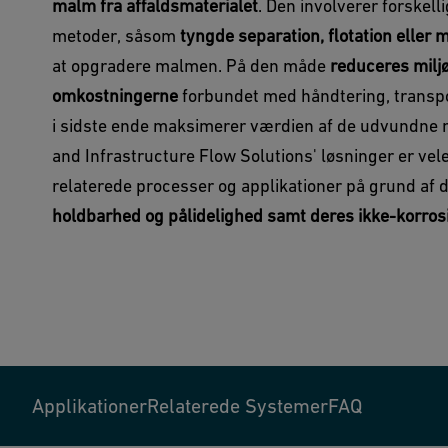
malm fra affaldsmaterialet
. Den involverer forskell
metoder, såsom
tyngde separation, flotation eller
at opgradere malmen. På den måde
reduceres milj
omkostningerne
forbundet med håndtering, transpo
i sidste ende maksimerer værdien af de udvundne m
and Infrastructure Flow Solutions' løsninger er ve
relaterede processer og applikationer på grund af 
holdbarhed og pålidelighed samt deres ikke-korro
Applikationer
Relaterede Systemer
FAQ