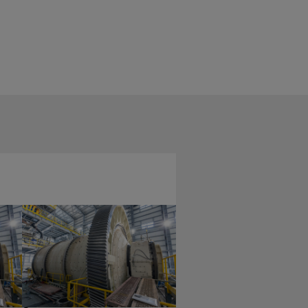
Bortskaffelse af
grus