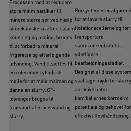
Processen med at reducere
Rørsystemer er afgøren
store malm partikler til
for at levere slurry til
mindre størrelser ved hjælp
flotationscellerne og for 
af mekaniske kræfter, såsom
transportere
knusning og maling, bruges
skumkoncentratet til
til at forbedre mineral
yderligere
frigørelse og efterfølgende
bearbejdningsstadier.
udvinding. Vand tilsættes til
Designet af disse syste
en roterende cylindrisk
skal tage højde for slurr
mølle for at male malmen og
abrasive natur,
danne en slurry. GF-
kemikaliernes korrosive
løsninger bruges til
potentiale og behovet for
transport af procesvand og
effektivt flowhåndtering.
slurry.