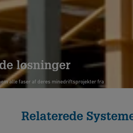
de løsninger
em alle faser af deres minedriftsprojekter fra
l ibrugtagning.
kt Os
Relaterede System