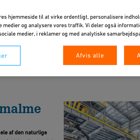
vores hjemmeside til at virke ordentligt, personalisere indho
ale medier og analysere vores traffik. Vi deler også informa
ociale medier, i reklamer og med analytiske samarbejdspa
Afvis alle
A
ger
t malm fra affald ved hjælp af metoder som
 hvilket reducerer miljøpåvirkningen og
 malme
rochure
le af den naturlige