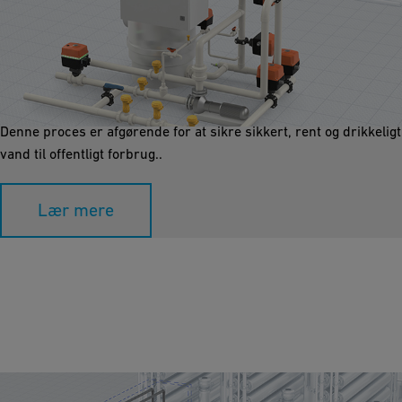
Mediafiltrering
Mediafiltrering fjerner suspenderede partikler og
mikroorganismer. Ved hjælp af lag af sand, grus eller aktivt kul
forbedres vandets klarhed, og forurenende stoffer reduceres.
Denne proces er afgørende for at sikre sikkert, rent og drikkeligt
vand til offentligt forbrug..
Lær mere