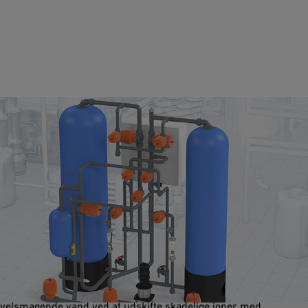
Ionbytning
Systemet fjerner uønskede ioner som calcium og magnesium
samt forurenende stoffer som bly og nitrater. Det blødgør hårdt
vand, forhindrer kalkudbygning i rørsystemer og sikrer sikkert,
velsmagende vand ved at udskifte skadelige ioner med