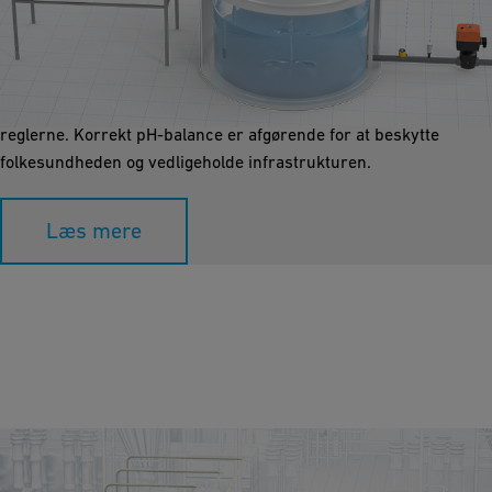
Neutralisering
Neutralisering justerer pH-niveauerne for at gøre vandet sikkert
og velsmagende. Det forhindrer korrosion eller aflejring i rør,
forbedrer desinfektionseffektiviteten og sikrer overholdelse af
reglerne. Korrekt pH-balance er afgørende for at beskytte
folkesundheden og vedligeholde infrastrukturen.
Læs mere