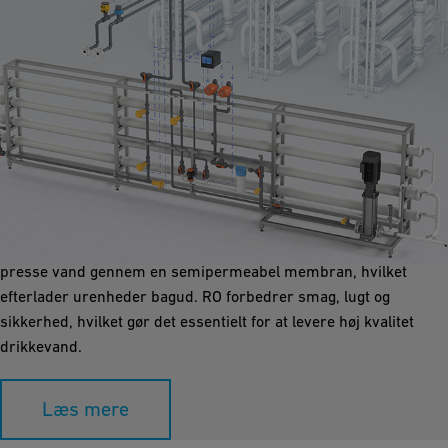
Omvendt osmose
Omvendt osmose (RO) er afgørende i drikkevandsapplikationer
for dets evne til at fjerne forureninger som salte, bakterier og
kemikalier, og sikre sikkert, rent vand. Det fungerer ved at
presse vand gennem en semipermeabel membran, hvilket
efterlader urenheder bagud. RO forbedrer smag, lugt og
sikkerhed, hvilket gør det essentielt for at levere høj kvalitet
drikkevand.
Læs mere