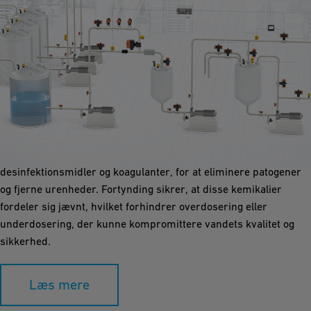
Dosering / fortynding
Kemisk dosering og fortynding i drikkevandsapplikationer er
afgørende for at sikre vandets sikkerhed og kvalitet. Korrekt
dosering tilføjer præcise mængder af kemikalier, såsom
desinfektionsmidler og koagulanter, for at eliminere patogener
og fjerne urenheder. Fortynding sikrer, at disse kemikalier
fordeler sig jævnt, hvilket forhindrer overdosering eller
underdosering, der kunne kompromittere vandets kvalitet og
sikkerhed.
Læs mere