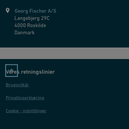
vandbehandlingssystemerne. Brug af avancerede
vandbehandlingsteknologier, såsom ozon, kan også hjælpe med
Georg Fischer A/S
at forbedre vandkvaliteten og blive effektivt overvåget med
Langebjerg 29C
opløst ilt (DO) sensorer.
4000
Roskilde
Danmark
Vores retningslinier
Brugsvilkår
Privatlivserklæring
Cookie - indstillinger