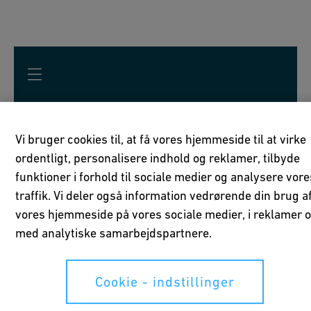
Succeshistorie: Installation af
Vi bruger cookies til, at få vores hjemmeside til at virke
ordentligt, personalisere indhold og reklamer, tilbyde
plast butterflyventiler i
funktioner i forhold til sociale medier og analysere vore
forlystelsespark
traffik. Vi deler også information vedrørende din brug a
vores hjemmeside på vores sociale medier, i reklamer 
med analytiske samarbejdspartnere.
Europa-Park Rust, Tyskland
Siden grundlæggelsen i 1975 er Europa-Park i Rust vokset
Cookie - indstillinger
til Tysklands største forlystelsespark, der dækker 950.000
m² med 18 tematiserede områder og over 100