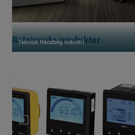
Relaterede produkter
Teknisk Håndbog industri