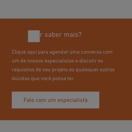
condições sanitárias em ambientes de produção e
Sim, nossos sistemas de tubulação com eficiência energética
C
processamento de peixes.
ajudam a diminuir o consumo de energia durante o processo de
o
resfriamento, levando à redução dos custos operacionais. Além
nt
disso, a durabilidade e os baixos requisitos de manutenção de
r
nossos sistemas contribuem ainda mais para a economia de
Quer saber mais?
ol
custos ao longo do tempo.
e
e
Clique aqui para agendar uma conversa com
V
um de nossos especialistas e discutir os
ál
requisitos de seu projeto ou quaisquer outras
v
dúvidas que você possa ter.
ul
a
Fale com um especialista
s
&
A
tu