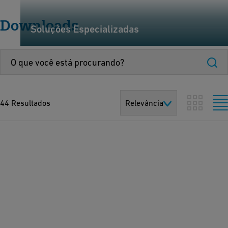
Downloads
Soluções Especializadas
44 Resultados
Relevância
C
a
t
á