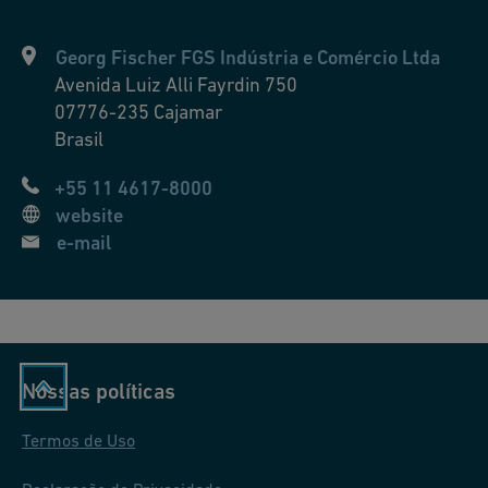
a
ç
Georg Fischer FGS Indústria e Comércio Ltda
ã
Avenida Luiz Alli Fayrdin 750
o
07776-235
Cajamar
p
Brasil
a
+55 11 4617-8000
r
website
a
e-mail
u
m
a
a
ut
Nossas políticas
o
m
Termos de Uso
a