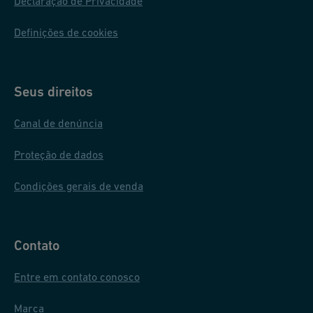
Declaração de Privacidade
ç
ã
Definições de cookies
o
fá
ci
Seus direitos
l
Canal de denúncia
Proteção de dados
Condições gerais de venda
Contato
Entre em contato conosco
Marca