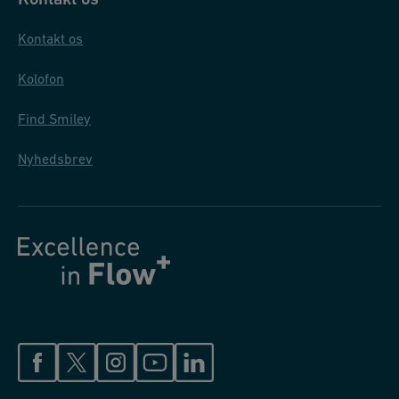
N
H
Kontakt os
Q
Kolofon
Find Smiley
Nyhedsbrev