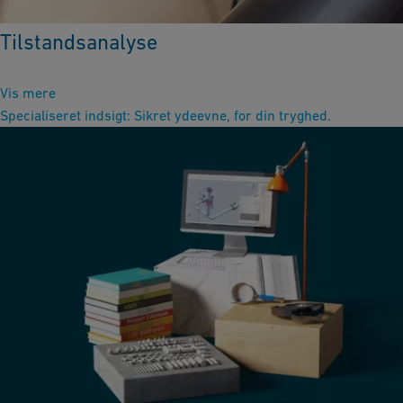
Tilstandsanalyse
Vis mere
Specialiseret indsigt: Sikret ydeevne, for din tryghed.