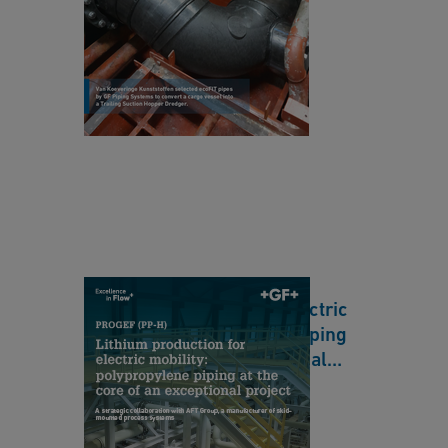
C
r
Li
a
y
th
n
iu
a
m
d
p
a
r
o
d
u
ct
Lithium production for electric
io
mobility: polypropylene piping
n
at the core of an exceptional
fo
project EN HQ
r
[ 3 MB
/
PDF ]
el
Download