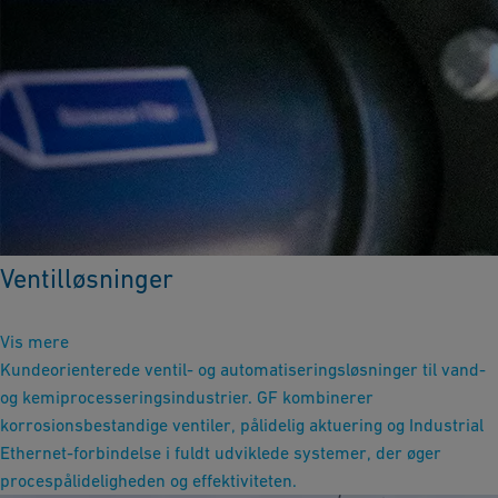
Ventilløsninger
Vis mere
Kundeorienterede ventil- og automatiseringsløsninger til vand-
og kemiprocesseringsindustrier. GF kombinerer
korrosionsbestandige ventiler, pålidelig aktuering og Industrial
Ethernet-forbindelse i fuldt udviklede systemer, der øger
procespålideligheden og effektiviteten.