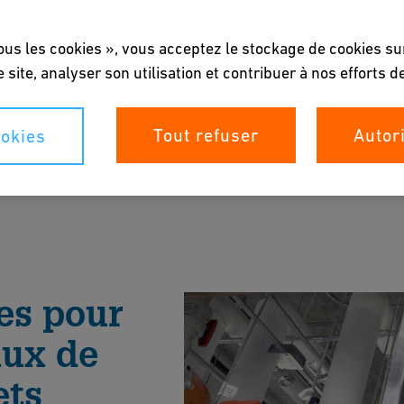
ous les cookies », vous acceptez le stockage de cookies su
e site, analyser son utilisation et contribuer à nos efforts 
Tout refuser
Autor
okies
 recirculation, de déchets spécifiques ou d'eau
lutions de systèmes de tuyauterie adaptées à
es pour
la brochure
aux de
ets