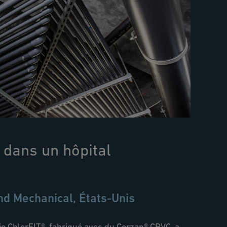
 dans un hôpital
d Mechanical, États-Unis
e ChlorFIT®, fabriqué avec du Corzan® CPVC, a