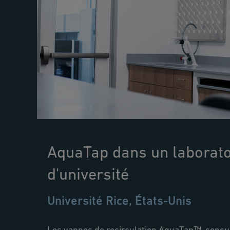
AquaTap dans un laborato
d'université
Université Rice, États-Unis
Les vannes de recirculation AquaTap™, conçus