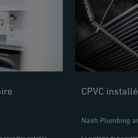
ire
CPVC installé
Nash Plumbing an
 pour être installés
Le système de tuyauteri