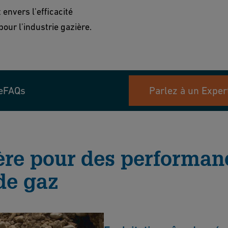
nvers l'efficacité
our l'industrie gazière.
e
FAQs
Parlez à un Exper
ère pour des performan
de gaz