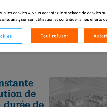
ous les cookies », vous acceptez le stockage de cookies su
e site, analyser son utilisation et contribuer à nos efforts 
 gaz
Tout refuser
Autor
okies
sées vous aident à réduire les coûts et à
 la Brochure
nstante
ution de
a durée de