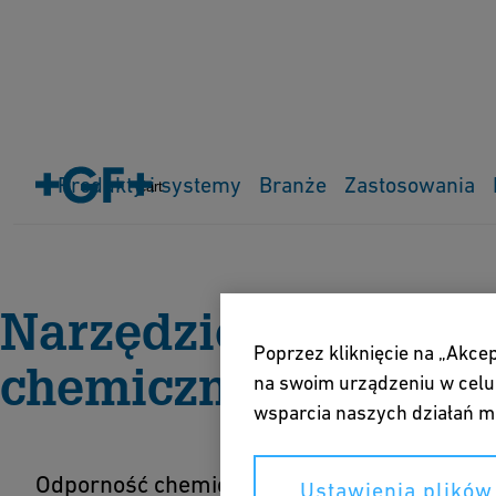
Produkty i systemy
Branże
Zastosowania
Cart
Strona główna
Materiały do pobrania i narzędzia
Narzęd
Narzędzie do oblicz
Poprzez kliknięcie na „Akce
chemicznej
na swoim urządzeniu w celu 
wsparcia naszych działań m
Odporność chemiczna: Jak znaleźć odpowie
Ustawienia plików