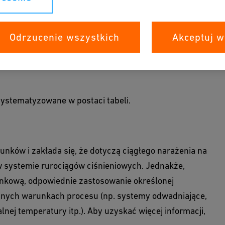
syłających agresywne ciecze czy gazy. Wybranie
Odrzucenie wszystkich
Akceptuj w
żnych problemów. To narzędzie online pomoże Ci
o zastosowania.
ystematyzowane w postaci tabeli.
ków i zakłada się, że dotyczą ciągłego narażenia na
 systemie rurociągów ciśnieniowych. Jednakże,
kową, odpowiednie zastosowanie określonej
nych warunkach procesu (np. systemy odwadniające,
ej temperatury itp.). Aby uzyskać więcej informacji,