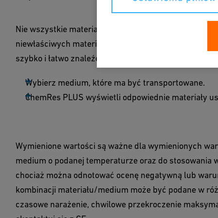
Nie wszystkie materiały nadają się do instalacji prze
niewłaściwych materiałów może doprowadzić do powa
szybko i łatwo znaleźć materiał odpowiedni do Twojeg
Wybierz medium, które ma być transportowane.
ChemRes PLUS wyświetli odpowiednie materiały us
Wymienione wartości są ważne dla wymienionych warun
medium o podanej temperaturze oraz do stosowania w
chociaż można odnotować ocenę negatywną lub warun
kombinacji materiału/medium może być podane w róż
czasowe narażenie, chwilowe przekroczenie maksymaln