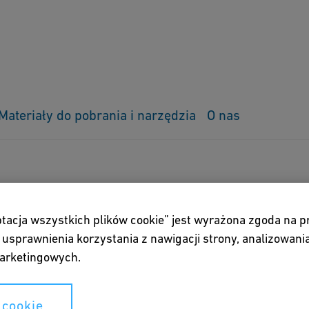
Materiały do pobrania i narzędzia
O nas
zia online
Narzędzie do obliczania odporności chemicznej
ania odporności
ptacja wszystkich plików cookie” jest wyrażona zgoda na 
usprawnienia korzystania z nawigacji strony, analizowania
arketingowych.
dni materiał do agresywnych mediów
 cookie