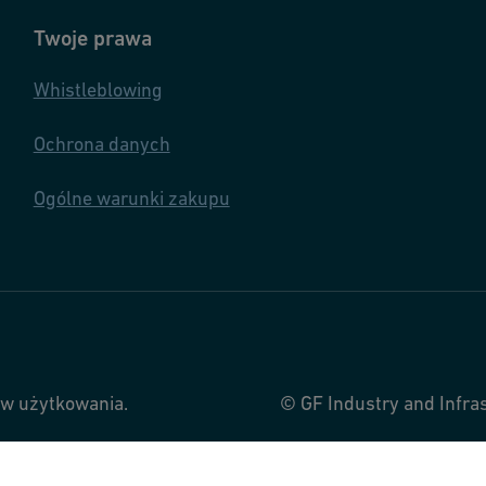
Twoje prawa
Whistleblowing
Ochrona danych
Ogólne warunki zakupu
ów użytkowania.
© GF Industry and Infra