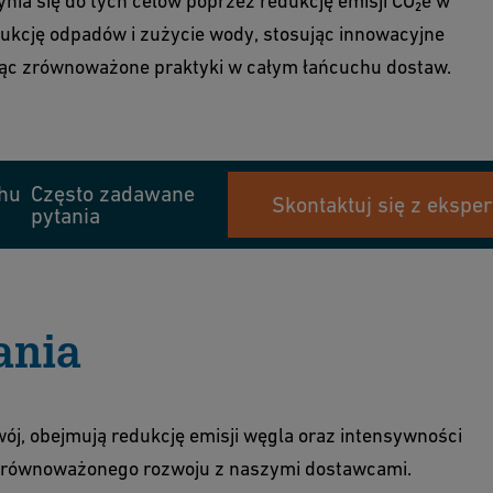
ynia się do tych celów poprzez redukcję emisji CO₂e w
odukcję odpadów i zużycie wody, stosując innowacyjne
ając zrównoważone praktyki w całym łańcuchu dostaw.
hu
Często zadawane
Skontaktuj się z ekspe
pytania
ania
j, obejmują redukcję emisji węgla oraz intensywności
 zrównoważonego rozwoju z naszymi dostawcami.