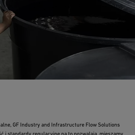
alne, GF Industry and Infrastructure Flow Solutions
ść i standardy regulacyjne na to pozwalają, mieszamy