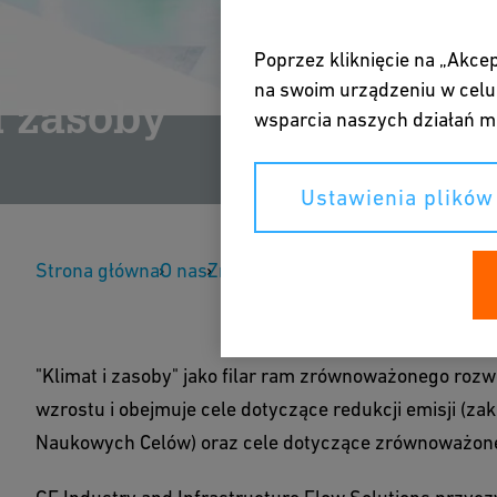
Poprzez kliknięcie na „Akce
na swoim urządzeniu w celu 
i zasoby
wsparcia naszych działań m
Ustawienia plików
Strona główna
O nas
Zrównoważony rozwój
Klimat i za
"Klimat i zasoby" jako filar ram zrównoważonego roz
wzrostu i obejmuje cele dotyczące redukcji emisji (zak
Naukowych Celów) oraz cele dotyczące zrównoważone