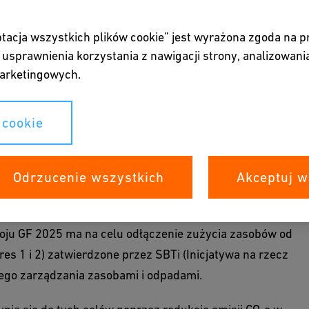
ptacja wszystkich plików cookie” jest wyrażona zgoda na 
usprawnienia korzystania z nawigacji strony, analizowania
arketingowych.
 cookie
soby
Odrzucenie wszystkich
Akceptuj w
woju GF 2025 ma na celu odłączenie zużycia zasobów od
res 1 i 2) zatwierdzone przez SBTi (Inicjatywa na rzecz
go zarządzania zasobami i odpadami.