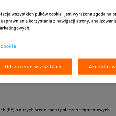
ptacja wszystkich plików cookie” jest wyrażona zgoda na 
usprawnienia korzystania z nawigacji strony, analizowania
arketingowych.
 cookie
ym producentem w Brazylii rur i kształtek HDPE
Odrzucenie wszystkich
Akceptuj w
na GF FGS
ch (PE) o dużych średnicach i połączeń segmentowych