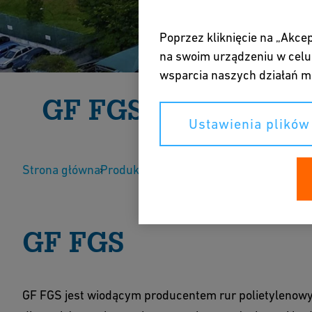
Poprzez kliknięcie na „Akce
na swoim urządzeniu w celu 
wsparcia naszych działań m
GF FGS
Ustawienia plików
Założona w 1997 roku firma GF FGS jest największ
Strona główna
o średnicach z zakresu 20mm-1600 mm.
Produkty i systemy
Marki
GF FGS
Porozmawiaj z ekspertem
Stro
GF FGS
GF FGS jest wiodącym producentem rur polietylenowy