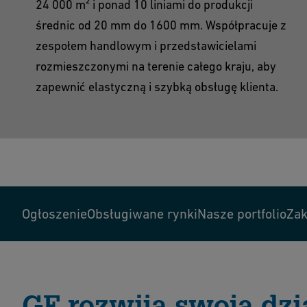
24 000 m² i ponad 10 liniami do produkcji
średnic od 20 mm do 1600 mm. Współpracuje z
zespołem handlowym i przedstawicielami
rozmieszczonymi na terenie całego kraju, aby
zapewnić elastyczną i szybką obsługę klienta.
Ogłoszenie
Obsługiwane rynki
Nasze portfolio
Zak
GF rozwija swoją dz