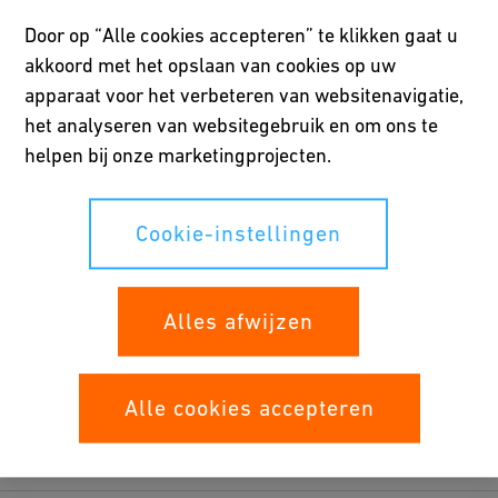
Door op “Alle cookies accepteren” te klikken gaat u
akkoord met het opslaan van cookies op uw
Met uitzondering van de in Nederland wettelijk vastgelegde
apparaat voor het verbeteren van websitenavigatie,
feestdagen, zijn wij dagelijks geopend. Ons verkoopteam staat u
het analyseren van websitegebruik en om ons te
tijdens reguliere kantooruren graag te woord. Bij calamiteiten
helpen bij onze marketingprojecten.
zijn wij buiten onze reguliere kantooruren 24/7 bereikbaar.
Cookie-instellingen
24-uurservice voor
noodgevallen
Alles afwijzen
Alle cookies accepteren
24-uursservice
Noodnummer
bij calamiteiten
+31 6 20 01 08 76