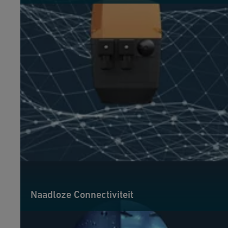
Naadloze Connectiviteit