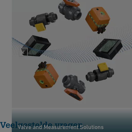
Veelgestelde vragen
Valve and Measurement Solutions