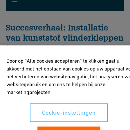
Succesverhaal: Installatie
van kunststof vlinderkleppen
in een pretpark
Door op “Alle cookies accepteren” te klikken gaat u
Europa-Park Rust, Duitsland
akkoord met het opslaan van cookies op uw apparaat v
het verbeteren van websitenavigatie, het analyseren v
Sinds de oprichting in 1975 is Europa-Park in Rust
websitegebruik en om ons te helpen bij onze
uitgegroeid tot het grootste pretpark van Duitsland.
marketingprojecten.
Europa-Park heeft een oppervlakte van 950.000 m², 18
themagebieden en meer dan 100 attracties. In deze
referentievideo wordt u uitgelegd hoe de kunststof
Cookie-instellingen
vlinderklep type 565, van GF Industry and Infrastructure
Flow Solutions een eenvoudige, betrouwbare en duurzame
oplossing bood voor eventueel toekomstige