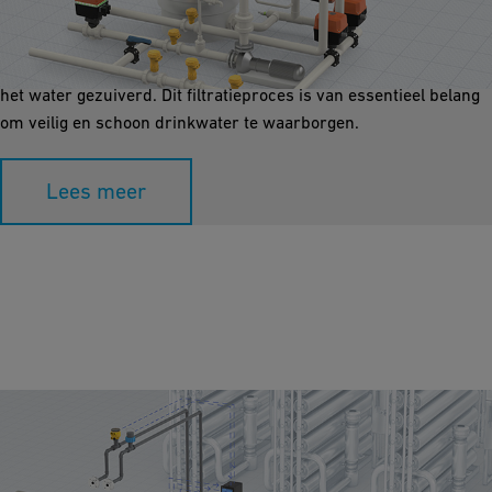
Mediafiltratie verwijdert zwevende deeltjes en micro-
organismen. Door lagen van zand, grind of actieve kool te
gebruiken, worden de verontreinigingen eruit gefilterd en wordt
het water gezuiverd. Dit filtratieproces is van essentieel belang
om veilig en schoon drinkwater te waarborgen.
Lees meer