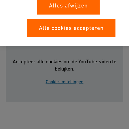
Alles afwijzen
corrosieproblemen voor de afsluiters in het 'Jungle Rafts'
filtersysteem in Europa-Park. Bekijk de video hieronder of
download het document.
Alle cookies accepteren
Accepteer alle cookies om de YouTube-video te
bekijken.
Cookie-instellingen