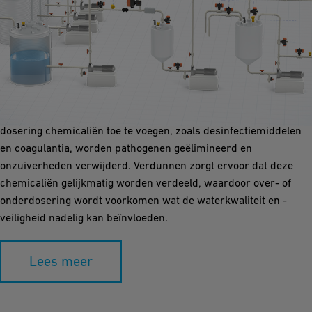
Dosering / Verdunning
Het proces van chemisch doseren en verdunnen in
drinkwaterapplicaties is van groot belang om veilig en
kwalitatief drinkwater te waarborgen. Door nauwkeurig de juiste
dosering chemicaliën toe te voegen, zoals desinfectiemiddelen
en coagulantia, worden pathogenen geëlimineerd en
onzuiverheden verwijderd. Verdunnen zorgt ervoor dat deze
chemicaliën gelijkmatig worden verdeeld, waardoor over- of
onderdosering wordt voorkomen wat de waterkwaliteit en -
veiligheid nadelig kan beïnvloeden.
Lees meer