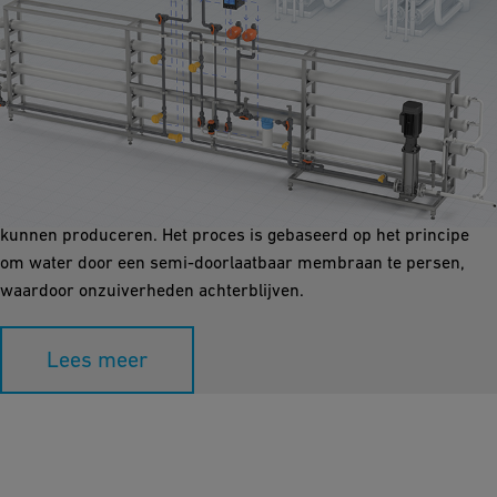
Omgekeerde Osmose
Omgekeerde osmose (RO) is een essentieel proces om
verontreinigingen zoals zouten, bacteriën en chemicaliën uit het
water te verwijderen en zo schoon en veilig drinkwater te
kunnen produceren. Het proces is gebaseerd op het principe
om water door een semi-doorlaatbaar membraan te persen,
waardoor onzuiverheden achterblijven.
Lees meer