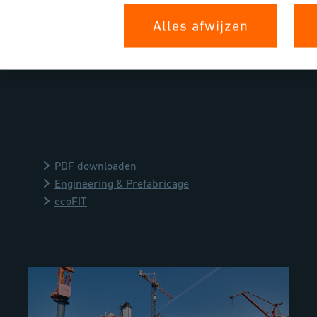
Solutions bood uitgebreide ondersteuning
tijdens het hele project, inclusief planning,
Alles afwijzen
prefabricage en maatwerk.
PDF downloaden
Engineering & Prefabricage
ecoFIT