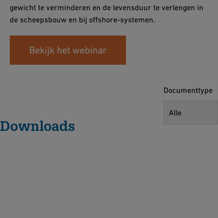
gewicht te verminderen en de levensduur te verlengen in
de scheepsbouw en bij offshore-systemen.
Bekijk het webinar
Documenttype
Alle
Downloads
H
o
w
p