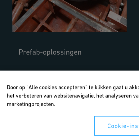
Prefab-oplossingen
Van Ouwerkerk BV, Nederland
Door op “Alle cookies accepteren” te klikken gaat u ak
het verbeteren van websitenavigatie, het analyseren va
MS Zeeburg, een sleephopperzuiger,
gebruikt lichtgewicht, corrosievrije ecoFIT
marketingprojecten.
(PE100) buizen voor de straalbuizen. Het
polyethyleen systeem is een lichtgewicht,
Cookie-ins
corrosievrij alternatief voor metaal. GF
Industry and Infrastructure Flow