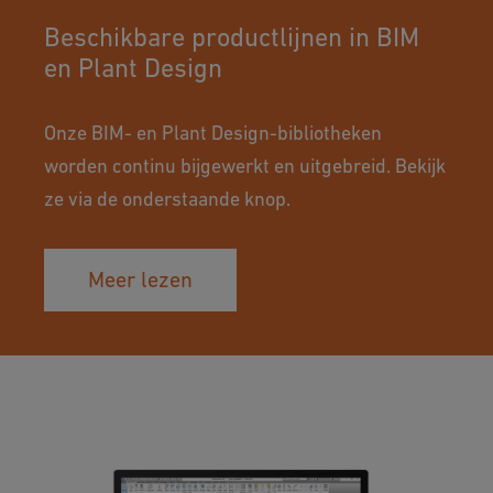
Beschikbare productlijnen in BIM
en Plant Design
Onze BIM- en Plant Design-bibliotheken
worden continu bijgewerkt en uitgebreid. Bekijk
ze via de onderstaande knop.
Meer lezen