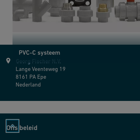
PVC-C systeem
Georg Fischer N.V.
Lange Veenteweg 19
8161 PA
Epe
Nederland
Ons beleid