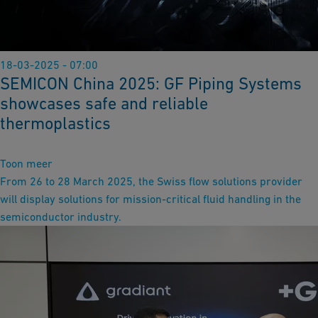
18-03-2025 - 07:00
SEMICON China 2025: GF Piping Systems
showcases safe and reliable
thermoplastics
Toon meer
From 26 to 28 March 2025, the Swiss flow solutions provider
will display solutions for mission-critical fluid handling in the
semiconductor industry.