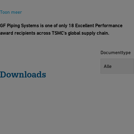
Toon meer
GF Piping Systems is one of only 18 Excellent Performance
award recipients across TSMC's global supply chain.
Documenttype
Alle
Downloads
V
al
v
e