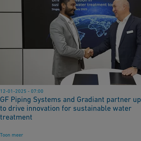
12-01-2025 - 07:00
GF Piping Systems and Gradiant partner up
to drive innovation for sustainable water
treatment
Toon meer