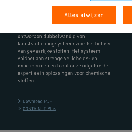
Infrastructure Flow Solutions biedt ams-
OSRAM, een leider in optische
Alles afwijzen
halfgeleiders en LED-technologie, een
duurzaam en vakkundig
ontworpen dubbelwandig van
kunststofleidingsysteem voor het beheer
van gevaarlijke stoffen. Het systeem
voldoet aan strenge veiligheids- en
milieunormen en toont onze uitgebreide
expertise in oplossingen voor chemische
stoffen.
Download PDF
CONTAIN-IT Plus